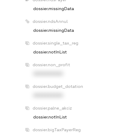
dossier.missingData
dossier.ndsAnnul
dossier.missingData
dossier.single_tax_reg
dossier.notInList
dossier.non_profit
XXXXXXXXXX
dossier.budget_dotation
XXXXXXXXXX
dossier.palne_akciz
dossier.notInList
dossier.bigTaxPayerReg