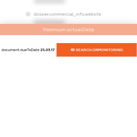
XXXXXXXXXX
dossier.commercial_info.website
XXXXXXXXXX
freemium.actualData
dossier.commercial_info.activity
XXXXXXXXXX
document.dueToDate
25.03.17
SEARCH.ONMONITORING
freemium.exampleText_1
freemium.exampleText_2
freemium.anonymousPerSearch2
FREEMIUM.DETAILS
FREEMIUM.REGISTER