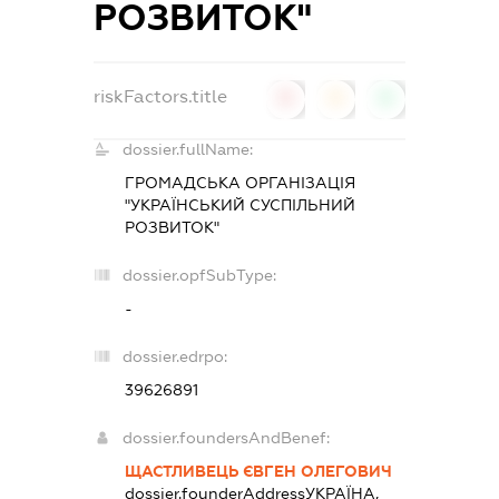
РОЗВИТОК"
riskFactors.title
0
0
0
dossier.fullName:
ГРОМАДСЬКА ОРГАНІЗАЦІЯ
"УКРАЇНСЬКИЙ СУСПІЛЬНИЙ
РОЗВИТОК"
dossier.opfSubType:
-
dossier.edrpo:
39626891
dossier.foundersAndBenef:
ЩАСТЛИВЕЦЬ ЄВГЕН ОЛЕГОВИЧ
dossier.founderAddress
УКРАЇНА,