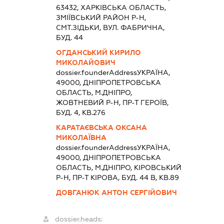
63432, ХАРКIВСЬКА ОБЛАСТЬ,
ЗМIЇВСЬКИЙ РАЙОН Р-Н,
СМТ.ЗІДЬКИ, ВУЛ. ФАБРИЧНА,
БУД. 44
ОГДАНСЬКИЙ КИРИЛО
МИКОЛАЙОВИЧ
dossier.founderAddress
УКРАЇНА,
49000, ДНIПРОПЕТРОВСЬКА
ОБЛАСТЬ, М.ДНIПРО,
ЖОВТНЕВИЙ Р-Н, ПР-Т ГЕРОЇВ,
БУД. 4, КВ.276
КАРАТАЄВСЬКА ОКСАНА
МИКОЛАЇВНА
dossier.founderAddress
УКРАЇНА,
49000, ДНIПРОПЕТРОВСЬКА
ОБЛАСТЬ, М.ДНIПРО, КІРОВСЬКИЙ
Р-Н, ПР-Т КІРОВА, БУД. 44 В, КВ.89
ДОВГАНЮК АНТОН СЕРГІЙОВИЧ
dossier.heads: