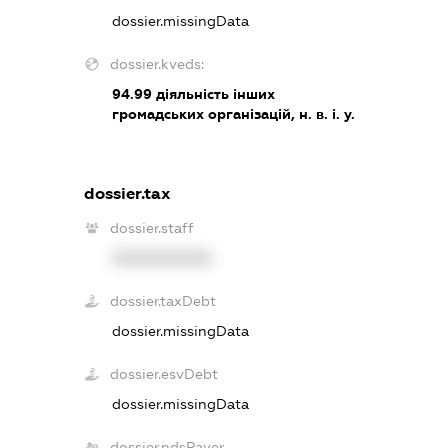
dossier.missingData
dossier.kveds:
94.99
діяльність інших
громадських організацій, н. в. і. у.
dossier.tax
dossier.staff
XXXXXXXXXX
dossier.taxDebt
dossier.missingData
dossier.esvDebt
dossier.missingData
dossier.ndsPayer