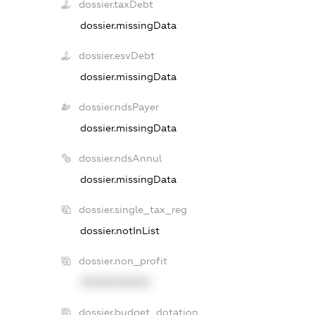
dossier.taxDebt
dossier.missingData
dossier.esvDebt
dossier.missingData
dossier.ndsPayer
dossier.missingData
dossier.ndsAnnul
dossier.missingData
dossier.single_tax_reg
dossier.notInList
dossier.non_profit
XXXXXXXXXX
dossier.budget_dotation