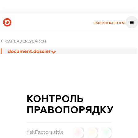
CAHEADER.GETTEST
CAHEADER.SEARCH
document.dossier
КОНТРОЛЬ
ПРАВОПОРЯДКУ
riskFactors.title
0
0
0