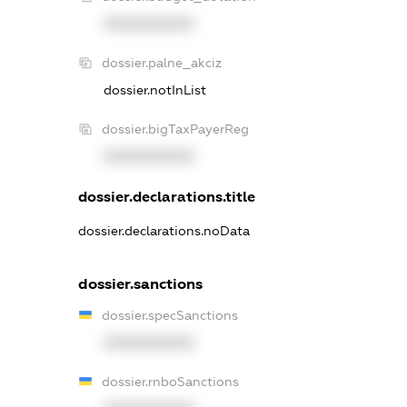
XXXXXXXXXX
dossier.palne_akciz
dossier.notInList
dossier.bigTaxPayerReg
XXXXXXXXXX
dossier.declarations.title
dossier.declarations.noData
dossier.sanctions
dossier.specSanctions
XXXXXXXXXX
dossier.rnboSanctions