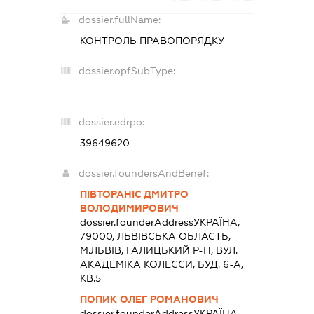
dossier.fullName:
КОНТРОЛЬ ПРАВОПОРЯДКУ
dossier.opfSubType:
-
dossier.edrpo:
39649620
dossier.foundersAndBenef:
ПІВТОРАНІС ДМИТРО
ВОЛОДИМИРОВИЧ
dossier.founderAddress
УКРАЇНА,
79000, ЛЬВIВСЬКА ОБЛАСТЬ,
М.ЛЬВІВ, ГАЛИЦЬКИЙ Р-Н, ВУЛ.
АКАДЕМІКА КОЛЕССИ, БУД. 6-А,
КВ.5
ПОПИК ОЛЕГ РОМАНОВИЧ
dossier.founderAddress
УКРАЇНА,