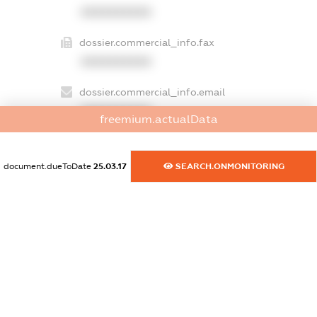
XXXXXXXXXX
dossier.commercial_info.fax
XXXXXXXXXX
dossier.commercial_info.email
XXXXXXXXXX
freemium.actualData
dossier.commercial_info.website
XXXXXXXXXX
document.dueToDate
25.03.17
SEARCH.ONMONITORING
dossier.commercial_info.activity
XXXXXXXXXX
freemium.exampleText_1
freemium.exampleText_2
freemium.anonymousPerSearch2