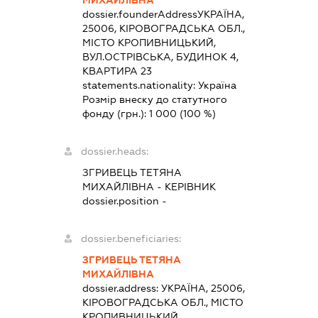
МИХАЙЛІВНА
dossier.founderAddress
УКРАЇНА,
25006, КІРОВОГРАДСЬКА ОБЛ.,
МІСТО КРОПИВНИЦЬКИЙ,
ВУЛ.ОСТРІВСЬКА, БУДИНОК 4,
КВАРТИРА 23
statements.nationality:
Україна
Розмір внеску до статутного
фонду (грн.):
1 000
(100 %)
dossier.heads:
ЗГРИВЕЦЬ ТЕТЯНА
МИХАЙЛІВНА
-
КЕРІВНИК
dossier.position -
dossier.beneficiaries:
ЗГРИВЕЦЬ ТЕТЯНА
МИХАЙЛІВНА
dossier.address:
УКРАЇНА, 25006,
КІРОВОГРАДСЬКА ОБЛ., МІСТО
КРОПИВНИЦЬКИЙ,