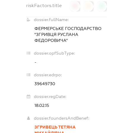
riskFactors.title
0
0
0
dossier.fullName:
ФЕРМЕРСЬКЕ ГОСПОДАРСТВО
"ЗГРИВЦЯ РУСЛАНА
ФЕДОРОВИЧА"
dossier.opfSubType:
-
dossier.edrpo:
39649730
dossier.regDate:
18.02.15
dossier.foundersAndBenef:
ЗГРИВЕЦЬ ТЕТЯНА