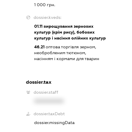
1 000 грн.
dossier.kveds:
01.11
вирощування зернових
культур (крім рису), бобових
культур і насіння олійних культур
46.21
оптова торгівля зерном,
необробленим тютюном,
насінням і кормами для тварин
dossier.tax
dossier.staff
XXXXXXXXXX
dossier.taxDebt
dossier.missingData