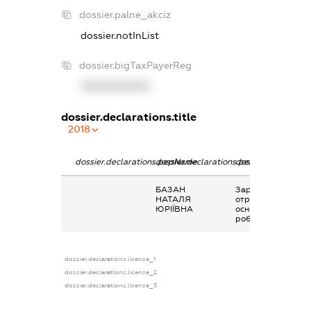
dossier.palne_akciz
dossier.notInList
dossier.bigTaxPayerReg
XXXXXXXXXX
dossier.declarations.title
2018
dossier.declarations.pepName
dossier.declarations.personName
dossier.declaratio
БАЗАН
Заробітна плата
НАТАЛЯ
отримана за
ЮРІЇВНА
основним місцем
роботи
dossier.declarations.license_1
dossier.declarations.license_2
dossier.declarations.license_3