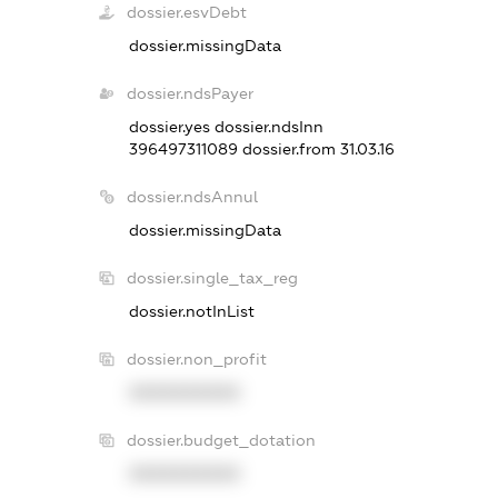
dossier.esvDebt
dossier.missingData
dossier.ndsPayer
dossier.yes
dossier.ndsInn
396497311089
dossier.from 31.03.16
dossier.ndsAnnul
dossier.missingData
dossier.single_tax_reg
dossier.notInList
dossier.non_profit
XXXXXXXXXX
dossier.budget_dotation
XXXXXXXXXX