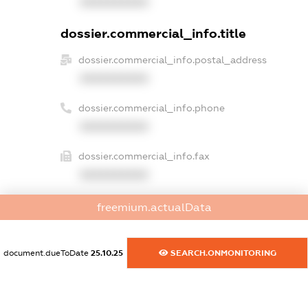
XXXXXXXXXX
dossier.commercial_info.title
dossier.commercial_info.postal_address
XXXXXXXXXX
dossier.commercial_info.phone
XXXXXXXXXX
dossier.commercial_info.fax
XXXXXXXXXX
dossier.commercial_info.email
freemium.actualData
XXXXXXXXXX
dossier.commercial_info.website
document.dueToDate
25.10.25
SEARCH.ONMONITORING
XXXXXXXXXX
dossier.commercial_info.activity