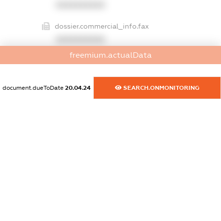
XXXXXXXXXX
dossier.commercial_info.fax
XXXXXXXXXX
freemium.actualData
dossier.commercial_info.email
XXXXXXXXXX
document.dueToDate
20.04.24
SEARCH.ONMONITORING
dossier.commercial_info.website
XXXXXXXXXX
dossier.commercial_info.activity
XXXXXXXXXX
freemium.exampleText_1
freemium.exampleText_2
freemium.anonymousPerSearch2
FREEMIUM.DETAILS