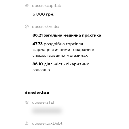
dossier.capital:
6 000 грн.
dossier.kveds:
86.21
загальна медична практика
47.73
роздрібна торгівля
фармацевтичними товарами в
спеціалізованих магазинах
86.10
діяльність лікарняних
закладів
dossier.tax
dossier.staff
XXXXXXXXXX
dossier.taxDebt