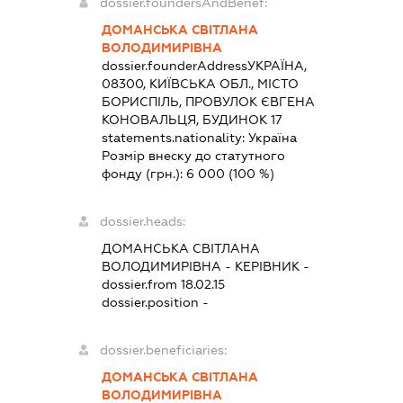
dossier.foundersAndBenef:
ДОМАНСЬКА СВІТЛАНА
ВОЛОДИМИРІВНА
dossier.founderAddress
УКРАЇНА,
08300, КИЇВСЬКА ОБЛ., МІСТО
БОРИСПІЛЬ, ПРОВУЛОК ЄВГЕНА
КОНОВАЛЬЦЯ, БУДИНОК 17
statements.nationality:
Україна
Розмір внеску до статутного
фонду (грн.):
6 000
(100 %)
dossier.heads:
ДОМАНСЬКА СВІТЛАНА
ВОЛОДИМИРІВНА
-
КЕРІВНИК
-
dossier.from 18.02.15
dossier.position -
dossier.beneficiaries:
ДОМАНСЬКА СВІТЛАНА
ВОЛОДИМИРІВНА