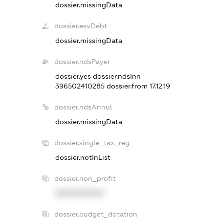
dossier.missingData
dossier.esvDebt
dossier.missingData
dossier.ndsPayer
dossier.yes
dossier.ndsInn
396502410285
dossier.from 17.12.19
dossier.ndsAnnul
dossier.missingData
dossier.single_tax_reg
dossier.notInList
dossier.non_profit
XXXXXXXXXX
dossier.budget_dotation