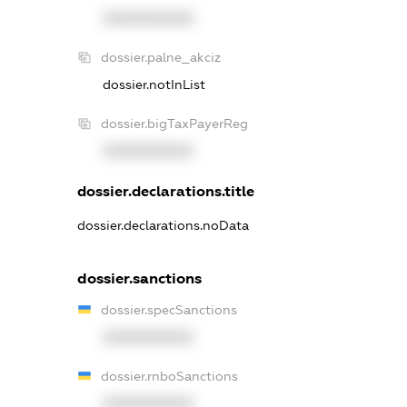
XXXXXXXXXX
dossier.palne_akciz
dossier.notInList
dossier.bigTaxPayerReg
XXXXXXXXXX
dossier.declarations.title
dossier.declarations.noData
dossier.sanctions
dossier.specSanctions
XXXXXXXXXX
dossier.rnboSanctions
XXXXXXXXXX