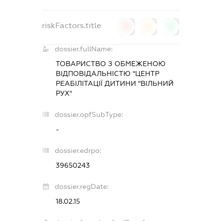
riskFactors.title
0
0
0
dossier.fullName:
ТОВАРИСТВО З ОБМЕЖЕНОЮ
ВІДПОВІДАЛЬНІСТЮ "ЦЕНТР
РЕАБІЛІТАЦІЇ ДИТИНИ "ВІЛЬНИЙ
РУХ"
dossier.opfSubType:
-
dossier.edrpo:
39650243
dossier.regDate:
18.02.15