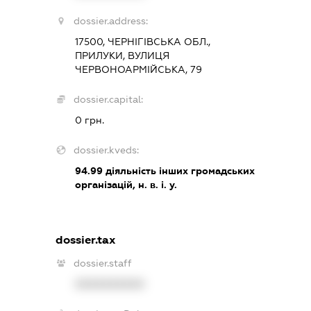
dossier.address:
17500, ЧЕРНІГІВСЬКА ОБЛ.,
ПРИЛУКИ, ВУЛИЦЯ
ЧЕРВОНОАРМІЙСЬКА, 79
dossier.capital:
0 грн.
dossier.kveds:
94.99
діяльність інших громадських
організацій, н. в. і. у.
dossier.tax
dossier.staff
XXXXXXXXXX