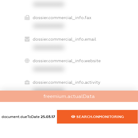
XXXXXXXXXX
dossier.commercial_info.fax
XXXXXXXXXX
dossier.commercial_info.email
XXXXXXXXXX
dossier.commercial_info.website
XXXXXXXXXX
dossier.commercial_info.activity
XXXXXXXXXX
freemium.actualData
document.dueToDate
25.03.17
SEARCH.ONMONITORING
freemium.exampleText_1
freemium.exampleText_2
freemium.anonymousPerSearch2