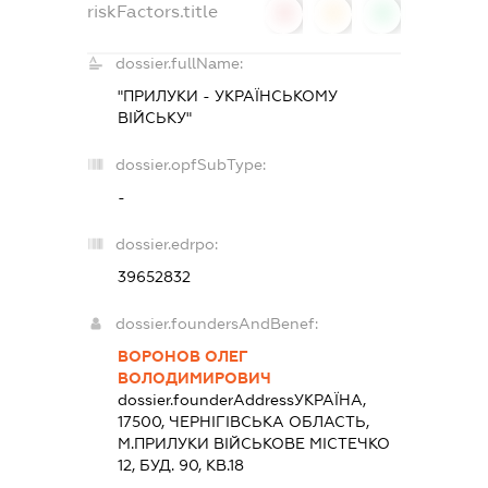
riskFactors.title
0
0
0
dossier.fullName:
"ПРИЛУКИ - УКРАЇНСЬКОМУ
ВІЙСЬКУ"
dossier.opfSubType:
-
dossier.edrpo:
39652832
dossier.foundersAndBenef:
ВОРОНОВ ОЛЕГ
ВОЛОДИМИРОВИЧ
dossier.founderAddress
УКРАЇНА,
17500, ЧЕРНIГIВСЬКА ОБЛАСТЬ,
М.ПРИЛУКИ ВІЙСЬКОВЕ МІСТЕЧКО
12, БУД. 90, КВ.18