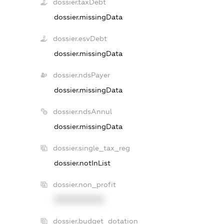
dossier.taxDebt
dossier.missingData
dossier.esvDebt
dossier.missingData
dossier.ndsPayer
dossier.missingData
dossier.ndsAnnul
dossier.missingData
dossier.single_tax_reg
dossier.notInList
dossier.non_profit
XXXXXXXXXX
dossier.budget_dotation