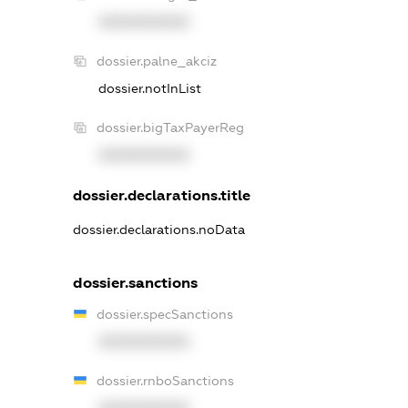
XXXXXXXXXX
dossier.palne_akciz
dossier.notInList
dossier.bigTaxPayerReg
XXXXXXXXXX
dossier.declarations.title
dossier.declarations.noData
dossier.sanctions
dossier.specSanctions
XXXXXXXXXX
dossier.rnboSanctions
XXXXXXXXXX