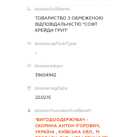
dossier.fullName:
ТОВАРИСТВО З ОБМЕЖЕНОЮ
ВІДПОВІДАЛЬНІСТЮ "СОФТ
КРЕЙДИ ГРУП"
dossier.opfSubType:
-
dossier.edrpo:
39654942
dossier.regDate:
22.02.15
dossier.foundersAndBenef:
"ВИГОДООДЕРЖУВАЧ -
СКОРИНА АНТОН ІГОРОВИЧ,
УКРАЇНА , КИЇВСЬКА ОБЛ., М.