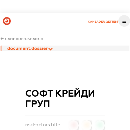
CAHEADER.GETTEST
CAHEADER.SEARCH
document.dossier
СОФТ КРЕЙДИ
ГРУП
riskFactors.title
0
0
0