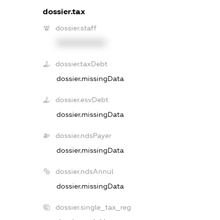
dossier.tax
dossier.staff
XXXXXXXXXX
dossier.taxDebt
dossier.missingData
dossier.esvDebt
dossier.missingData
dossier.ndsPayer
dossier.missingData
dossier.ndsAnnul
dossier.missingData
dossier.single_tax_reg