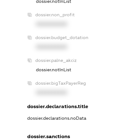
dossier.notInList
dossier.non_profit
XXXXXXXXXX
dossier.budget_dotation
XXXXXXXXXX
dossier.palne_akciz
dossier.notInList
dossier.bigTaxPayerReg
XXXXXXXXXX
dossier.declarations.title
dossier.declarations.noData
dossier.sanctions