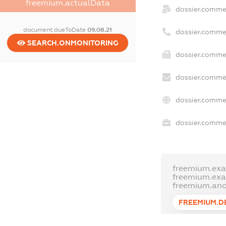
freemium.actualData
dossier.comme
document.dueToDate
09.08.21
dossier.comme
SEARCH.ONMONITORING
dossier.commer
dossier.commer
dossier.commer
dossier.commer
freemium.exa
freemium.ex
freemium.an
FREEMIUM.D