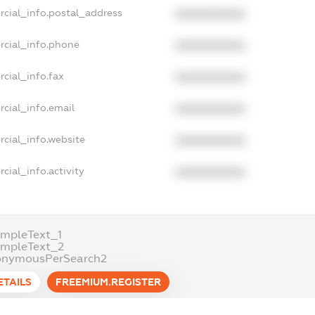
rcial_info.postal_address
XXXXXXXXXX
rcial_info.phone
XXXXXXXXXX
cial_info.fax
XXXXXXXXXX
cial_info.email
XXXXXXXXXX
cial_info.website
XXXXXXXXXX
cial_info.activity
XXXXXXXXXX
mpleText_1
ampleText_2
onymousPerSearch2
ETAILS
FREEMIUM.REGISTER