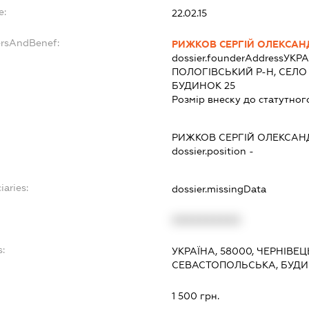
e:
22.02.15
ersAndBenef:
РИЖКОВ СЕРГІЙ ОЛЕКСА
dossier.founderAddress
УКРА
ПОЛОГІВСЬКИЙ Р-Н, СЕЛО
БУДИНОК 25
Розмір внеску до статутног
РИЖКОВ СЕРГІЙ ОЛЕКСА
dossier.position -
iaries:
dossier.missingData
XXXXXXXXXX
s:
УКРАЇНА, 58000, ЧЕРНІВЕЦ
СЕВАСТОПОЛЬСЬКА, БУДИ
:
1 500 грн.