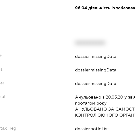
96.04
діяльність із забезп
XXXXXXXXXX
t
dossier.missingData
bt
dossier.missingData
er
dossier.missingData
nul
Анульовано з 20.05.20 у зв'
протягом року
АНУЛЬОВАНО ЗА САМОСТ
КОНТРОЛЮЮЧОГО ОРГАНУ
_tax_reg
dossier.notInList