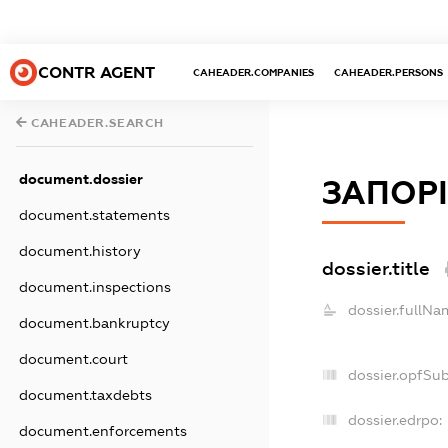
CONTR AGENT
CAHEADER.COMPANIES
CAHEADER.PERSONS
CAHEADER.SEARCH
document.dossier
ЗАПОР
document.statements
document.history
dossier.title
document.inspections
dossier.fullNa
document.bankruptcy
document.court
dossier.opfSu
document.taxdebts
dossier.edrpo:
document.enforcements