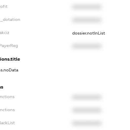
ofit
XXXXXXXXXX
t_dotation
XXXXXXXXXX
akciz
dossier.notInList
xPayerReg
XXXXXXXXXX
ions.title
ons.noData
ns
anctions
XXXXXXXXXX
anctions
XXXXXXXXXX
lackList
XXXXXXXXXX