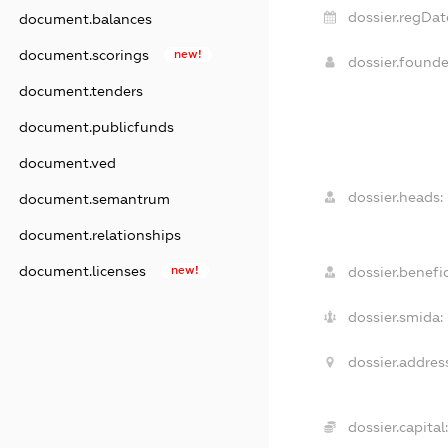
dossier.regDat
document.balances
document.scorings
new!
dossier.found
document.tenders
document.publicfunds
document.ved
dossier.heads:
document.semantrum
document.relationships
document.licenses
new!
dossier.benefic
dossier.smida:
dossier.addres
dossier.capital