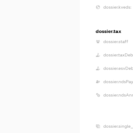
dossier.kveds:
dossier.tax
dossier.staff
dossier.taxDeb
dossier.esvDe
dossier.ndsPay
dossier.ndsAn
dossier.single