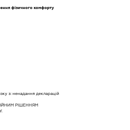
ечення фізичного комфорту
язку з:
ненадання декларацiй
IЙНИМ РIШЕННЯМ
.