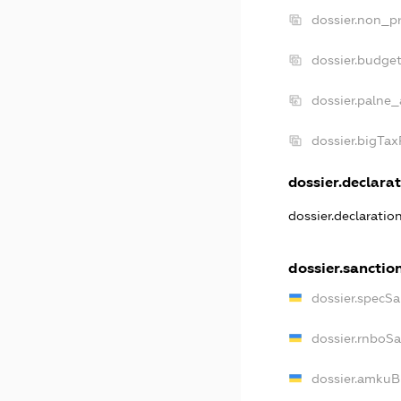
dossier.non_pr
dossier.budge
dossier.palne_
dossier.bigTa
dossier.declarat
dossier.declarati
dossier.sanctio
dossier.specS
dossier.rnboS
dossier.amkuB