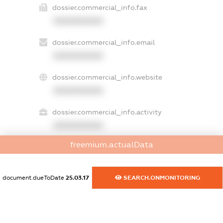
dossier.commercial_info.fax
XXXXXXXXXX
dossier.commercial_info.email
XXXXXXXXXX
dossier.commercial_info.website
XXXXXXXXXX
dossier.commercial_info.activity
XXXXXXXXXX
freemium.actualData
freemium.exampleText_1
freemium.exampleText_2
document.dueToDate
25.03.17
SEARCH.ONMONITORING
freemium.anonymousPerSearch2
FREEMIUM.DETAILS
FREEMIUM.REGISTER