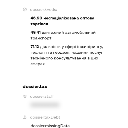
dossier.kveds:
46.90
неспеціалізована оптова
торгівля
49.41
вантажний автомобільний
транспорт
71.12
діяльність у сфері інжинірингу,
геології та геодезії, надання послуг
технічного консультування в цих
сферах
dossier.tax
dossier.staff
XXXXXXXXXX
dossier.taxDebt
dossier.missingData