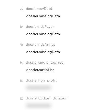
dossier.esvDebt
dossier.missingData
dossier.ndsPayer
dossier.missingData
dossier.ndsAnnul
dossier.missingData
dossier.single_tax_reg
dossier.notInList
dossier.non_profit
XXXXXXXXXX
dossier.budget_dotation
XXXXXXXXXX