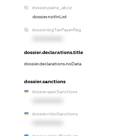
dossier.palne_akciz
dossier.notInList
dossier.bigTaxPayerReg
XXXXXXXXXX
dossier.declarations.title
dossier.declarations.noData
dossier.sanctions
dossier.specSanctions
XXXXXXXXXX
dossier.rnboSanctions
XXXXXXXXXX