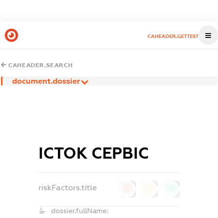
CAHEADER.GETTEST
CAHEADER.SEARCH
document.dossier
ІСТОК СЕРВІС
riskFactors.title
0
0
0
dossier.fullName: