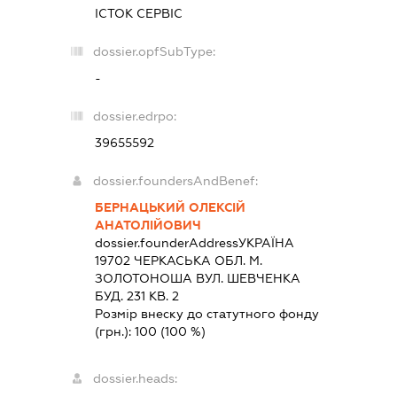
ІСТОК СЕРВІС
dossier.opfSubType:
-
dossier.edrpo:
39655592
dossier.foundersAndBenef:
БЕРНАЦЬКИЙ ОЛЕКСІЙ
АНАТОЛІЙОВИЧ
dossier.founderAddress
УКРАЇНА
19702 ЧЕРКАСЬКА ОБЛ. М.
ЗОЛОТОНОША ВУЛ. ШЕВЧЕНКА
БУД. 231 КВ. 2
Розмір внеску до статутного фонду
(грн.):
100
(100 %)
dossier.heads: