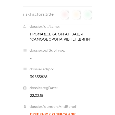
riskFactors.title
0
0
0
dossier.fullName:
ГРОМАДСЬКА ОРГАНІЗАЦІЯ
"САМООБОРОНА РІВНЕНЩИНИ"
dossier.opfSubType:
-
dossier.edrpo:
39655828
dossier.regDate:
22.02.15
dossier.foundersAndBenef:
ГРЕБЕНЮК ОЛЕКСАНДР