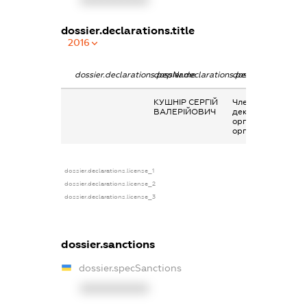
dossier.declarations.title
2016
dossier.declarations.pepName
dossier.declarations.personName
dossier.declaratio
КУШНІР СЕРГІЙ
Членство суб’єкта
ВАЛЕРІЙОВИЧ
декларування в
організаціях та їх
органах
dossier.declarations.license_1
dossier.declarations.license_2
dossier.declarations.license_3
dossier.sanctions
dossier.specSanctions
XXXXXXXXXX