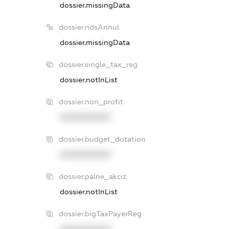
dossier.missingData
dossier.ndsAnnul
dossier.missingData
dossier.single_tax_reg
dossier.notInList
dossier.non_profit
XXXXXXXXXX
dossier.budget_dotation
XXXXXXXXXX
dossier.palne_akciz
dossier.notInList
dossier.bigTaxPayerReg
XXXXXXXXXX