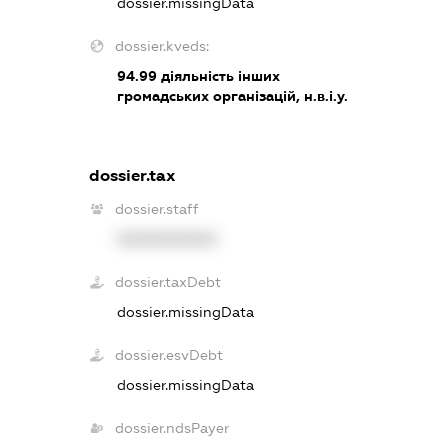
dossier.missingData
dossier.kveds:
94.99
діяльність інших
громадських організацій, н.в.і.у.
dossier.tax
dossier.staff
XXXXXXXXXX
dossier.taxDebt
dossier.missingData
dossier.esvDebt
dossier.missingData
dossier.ndsPayer