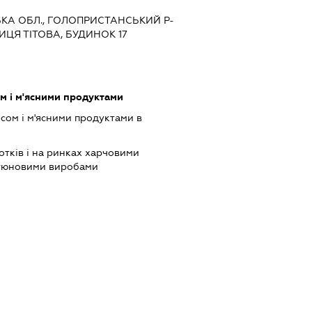
ЬКА ОБЛ., ГОЛОПРИСТАНСЬКИЙ Р-
ИЦЯ ТІТОВА, БУДИНОК 17
ом і м'ясними продуктами
ясом і м'ясними продуктами в
отків і на ринках харчовими
ютюновими виробами