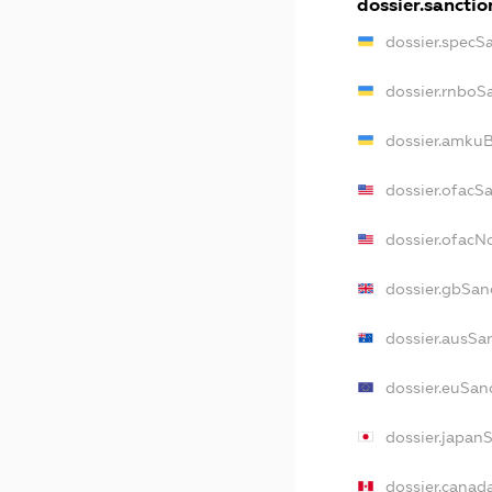
dossier.sanctio
dossier.specS
dossier.rnboS
dossier.amkuB
dossier.ofacS
dossier.ofac
dossier.gbSan
dossier.ausSa
dossier.euSan
dossier.japan
dossier.canad