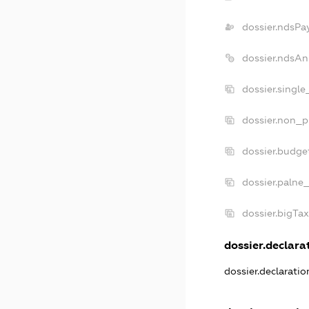
dossier.ndsPa
dossier.ndsAn
dossier.singl
dossier.non_p
dossier.budge
dossier.palne_
dossier.bigTa
dossier.declarat
dossier.declarati