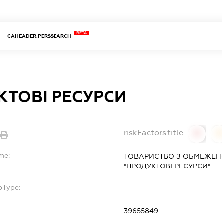
BETA
CAHEADER.PERSSEARCH
КТОВІ РЕСУРСИ
riskFactors.title
0
0
me:
ТОВАРИСТВО З ОБМЕЖЕН
"ПРОДУКТОВІ РЕСУРСИ"
bType:
-
39655849