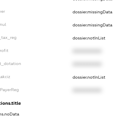
yer
dossier.missingData
nul
dossier.missingData
e_tax_reg
dossier.notInList
rofit
XXXXXXXXXX
t_dotation
XXXXXXXXXX
akciz
dossier.notInList
xPayerReg
XXXXXXXXXX
ions.title
ons.noData