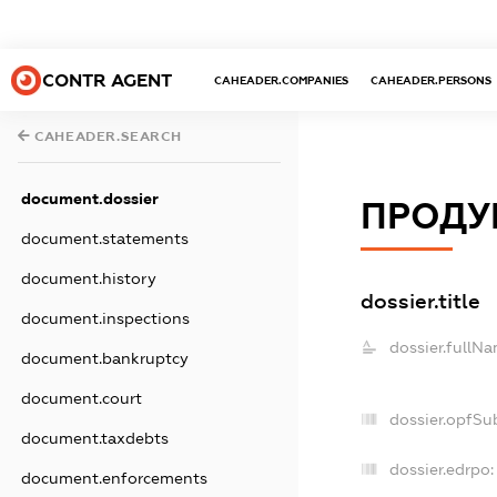
CONTR AGENT
CAHEADER.COMPANIES
CAHEADER.PERSONS
CAHEADER.SEARCH
document.dossier
ПРОДУ
document.statements
document.history
dossier.title
document.inspections
dossier.fullNa
document.bankruptcy
document.court
dossier.opfSu
document.taxdebts
dossier.edrpo:
document.enforcements