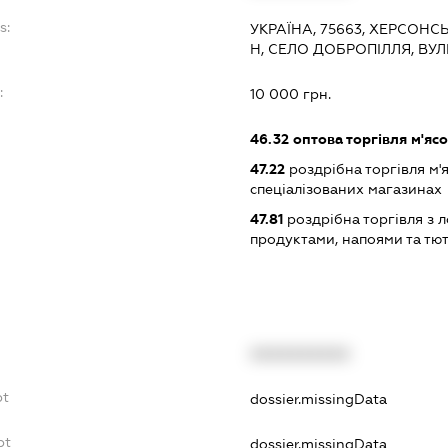
s:
УКРАЇНА, 75663, ХЕРСОНС
Н, СЕЛО ДОБРОПІЛЛЯ, ВУЛ
:
10 000 грн.
46.32
оптова торгівля м'яс
47.22
роздрібна торгівля м'
спеціалізованих магазинах
47.81
роздрібна торгівля з л
продуктами, напоями та т
XXXXXXXXXX
bt
dossier.missingData
bt
dossier.missingData