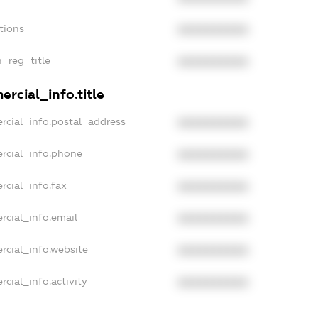
tions
XXXXXXXXXX
n_reg_title
XXXXXXXXXX
rcial_info.title
rcial_info.postal_address
XXXXXXXXXX
rcial_info.phone
XXXXXXXXXX
rcial_info.fax
XXXXXXXXXX
rcial_info.email
XXXXXXXXXX
rcial_info.website
XXXXXXXXXX
cial_info.activity
XXXXXXXXXX