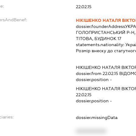
e:
22.02.15
ersAndBenef:
НІКІШЕНКО НАТАЛЯ ВІКТО
dossier.founderAddress
УКРА
ГОЛОПРИСТАНСЬКИЙ Р-Н,
ТІТОВА, БУДИНОК 17
statements.nationality:
Укра
Розмір внеску до статутног
НІКІШЕНКО НАТАЛЯ ВІКТО
dossier.from 22.02.15
ВІДОМО
dossier.position -
НІКІШЕНКО НАТАЛЯ ВІКТО
22.02.15
dossier.position -
iaries:
dossier.missingData
XXXXXXXXXX