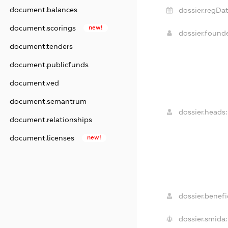
document.balances
dossier.regDat
document.scorings
new!
dossier.found
document.tenders
document.publicfunds
document.ved
document.semantrum
dossier.heads:
document.relationships
document.licenses
new!
dossier.benefic
dossier.smida: