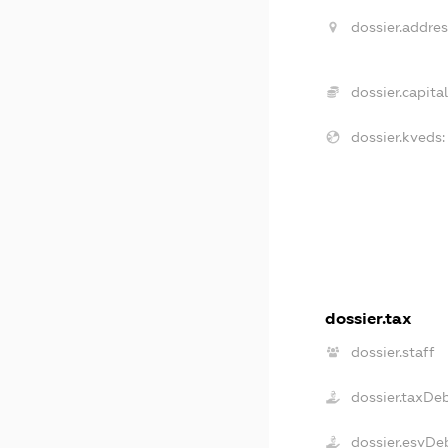
dossier.addres
dossier.capital
dossier.kveds:
dossier.tax
dossier.staff
dossier.taxDe
dossier.esvDe