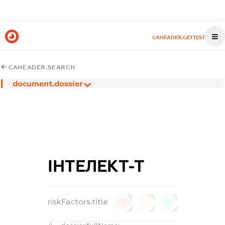
CAHEADER.GETTEST
CAHEADER.SEARCH
document.dossier
ІНТЕЛЕКТ-Т
riskFactors.title
0
0
0