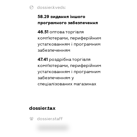
dossier.kveds:
58.29
видання іншого
програмного забезпечення
46.51
оптова торгівля
комп'ютерами, периферійним
устаткованням і програмним
забезпеченням
47.41
роздрібна торгівля
комп'ютерами, периферійним
устаткованням і програмним
забезпеченням у
спеціалізованих магазинах
dossier.tax
dossier.staff
XXXXXXXXXX