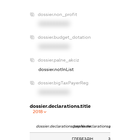
dossier.non_profit
XXXXXXXXXX
dossier.budget_dotation
XXXXXXXXXX
dossier.palne_akciz
dossier.notInList
dossier.bigTaxPayerReg
XXXXXXXXXX
dossier.declarations.title
2018
dossier.declarations.pepName
dossier.declarations.personName
dossier.declarati
ГЛЕБЕЗДІН
Заробітна плата