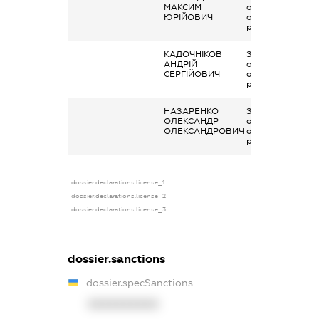
МАКСИМ
отримана за
ЮРІЙОВИЧ
основним місцем
роботи
КАДОЧНІКОВ
Заробітна плата
АНДРІЙ
отримана за
СЕРГІЙОВИЧ
основним місцем
роботи
НАЗАРЕНКО
Заробітна плата
ОЛЕКСАНДР
отримана за
ОЛЕКСАНДРОВИЧ
основним місцем
роботи
dossier.declarations.license_1
dossier.declarations.license_2
dossier.declarations.license_3
dossier.sanctions
dossier.specSanctions
XXXXXXXXXX