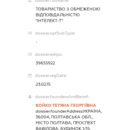
dossier.fullName:
ТОВАРИСТВО З ОБМЕЖЕНОЮ
ВІДПОВІДАЛЬНІСТЮ
"ІНТЕЛЕКТ-Т"
dossier.opfSubType:
-
dossier.edrpo:
39655922
dossier.regDate:
23.02.15
dossier.foundersAndBenef:
БОЙКО ТЕТЯНА ГЕОРГІЇВНА
dossier.founderAddress
УКРАЇНА,
36004, ПОЛТАВСЬКА ОБЛ.,
МІСТО ПОЛТАВА, ПРОСПЕКТ
ВАВІЛОВА, БУДИНОК 1/15,