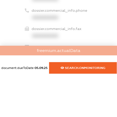
dossier.commercial_info.phone
XXXXXXXXXX
dossier.commercial_info.fax
XXXXXXXXXX
dossier.commercial_info.email
freemium.actualData
XXXXXXXXXX
dossier.commercial_info.website
document.dueToDate
05.09.25
SEARCH.ONMONITORING
XXXXXXXXXX
dossier.commercial_info.activity
XXXXXXXXXX
freemium.exampleText_1