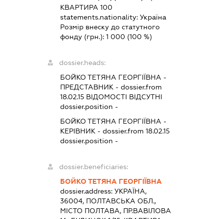
КВАРТИРА 100
statements.nationality:
Україна
Розмір внеску до статутного
фонду (грн.):
1 000
(100 %)
dossier.heads:
БОЙКО ТЕТЯНА ГЕОРГІЇВНА
-
ПРЕДСТАВНИК
- dossier.from
18.02.15
ВІДОМОСТІ ВІДСУТНІ
dossier.position -
БОЙКО ТЕТЯНА ГЕОРГІЇВНА
-
КЕРІВНИК
- dossier.from 18.02.15
dossier.position -
dossier.beneficiaries:
БОЙКО ТЕТЯНА ГЕОРГІЇВНА
dossier.address:
УКРАЇНА,
36004, ПОЛТАВСЬКА ОБЛ.,
МІСТО ПОЛТАВА, ПР.ВАВІЛОВА