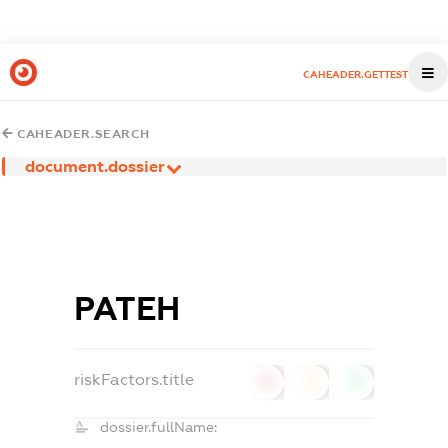
CAHEADER.GETTEST
CAHEADER.SEARCH
document.dossier
РАТЕН
riskFactors.title
0
0
0
dossier.fullName: