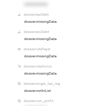
XXXXXXXXXX
dossier.taxDebt
dossier.missingData
dossier.esvDebt
dossier.missingData
dossier.ndsPayer
dossier.missingData
dossier.ndsAnnul
dossier.missingData
dossier.single_tax_reg
dossier.notInList
dossier.non_profit