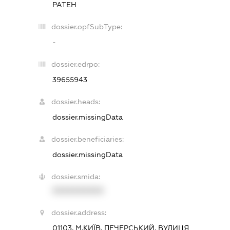
РАТЕН
dossier.opfSubType:
-
dossier.edrpo:
39655943
dossier.heads:
dossier.missingData
dossier.beneficiaries:
dossier.missingData
dossier.smida:
XXXXXXXXXX
dossier.address:
01103, М.КИЇВ, ПЕЧЕРСЬКИЙ, ВУЛИЦЯ