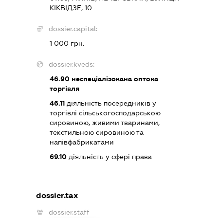
КІКВІДЗЕ, 10
dossier.capital:
1 000 грн.
dossier.kveds:
46.90
неспеціалізована оптова
торгівля
46.11
діяльність посередників у
торгівлі сільськогосподарською
сировиною, живими тваринами,
текстильною сировиною та
напівфабрикатами
69.10
діяльність у сфері права
dossier.tax
dossier.staff