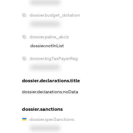
XXXXXXXXXX
dossier.budget_dotation
XXXXXXXXXX
dossier.palne_akciz
dossier.notInList
dossier.bigTaxPayerReg
XXXXXXXXXX
dossier.declarations.title
dossier.declarations.noData
dossier.sanctions
dossier.specSanctions
XXXXXXXXXX