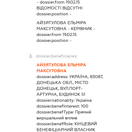
- dossier.from 19.02.15
ВІДОМОСТІ ВІДСУТНІ
dossier.position -
АЙЗЯТУЛОВА ЕЛЬМІРА
МАКСУТОВНА
-
КЕРІВНИК
-
dossier.from 19.02.15
dossier.position -
dossier.beneficiaries:
АЙЗЯТУЛОВА ЕЛЬМІРА
МАКСУТОВНА
dossier.address:
УКРАЇНА, 83087,
ДОНЕЦЬКА ОБЛ., МІСТО
ДОНЕЦЬК, ВУЛ.ПОРТ-
АРТУРНА, БУДИНОК 51
dossier.nationality:
Україна
dossier.benefInterest:
100
dossier.benefType:
Прямий
вирішальний вплив
dossier.benefRole:
КІНЦЕВИЙ
БЕНЕФІЦІАРНИЙ ВЛАСНИК