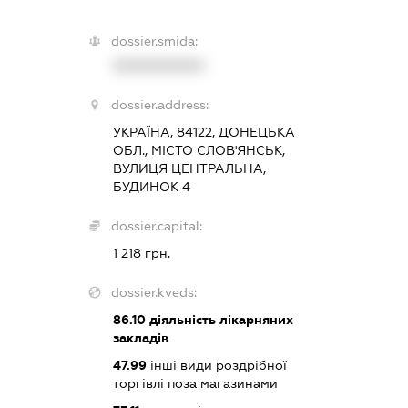
dossier.smida:
XXXXXXXXXX
dossier.address:
УКРАЇНА, 84122, ДОНЕЦЬКА
ОБЛ., МІСТО СЛОВ'ЯНСЬК,
ВУЛИЦЯ ЦЕНТРАЛЬНА,
БУДИНОК 4
dossier.capital:
1 218 грн.
dossier.kveds:
86.10
діяльність лікарняних
закладів
47.99
інші види роздрібної
торгівлі поза магазинами