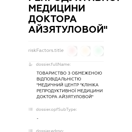
МЕДИЦИНИ
ДОКТОРА
АЙЗЯТУЛОВОЙ"
riskFactors.title
0
0
0
dossier.fullName:
ТОВАРИСТВО З ОБМЕЖЕНОЮ
ВІДПОВІДАЛЬНІСТЮ
"МЕДИЧНИЙ ЦЕНТР "КЛІНІКА
РЕПРОДУКТИВНОЇ МЕДИЦИНИ
ДОКТОРА АЙЗЯТУЛОВОЙ"
dossier.opfSubType:
-
dossier.edrpo: