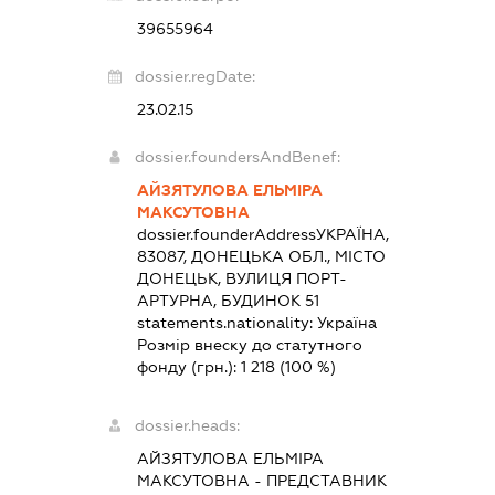
39655964
dossier.regDate:
23.02.15
dossier.foundersAndBenef:
АЙЗЯТУЛОВА ЕЛЬМІРА
МАКСУТОВНА
dossier.founderAddress
УКРАЇНА,
83087, ДОНЕЦЬКА ОБЛ., МІСТО
ДОНЕЦЬК, ВУЛИЦЯ ПОРТ-
АРТУРНА, БУДИНОК 51
statements.nationality:
Україна
Розмір внеску до статутного
фонду (грн.):
1 218
(100 %)
dossier.heads:
АЙЗЯТУЛОВА ЕЛЬМІРА
МАКСУТОВНА
-
ПРЕДСТАВНИК