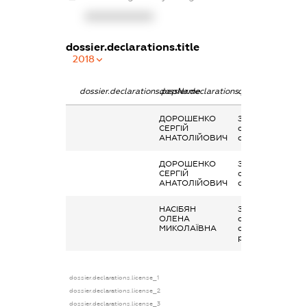
XXXXXXXXXX
dossier.declarations.title
2018
dossier.declarations.pepName
dossier.declarations.personName
dossier.declarati
ДОРОШЕНКО
Заробітна плата
СЕРГІЙ
отримана за
АНАТОЛІЙОВИЧ
сумісництвом
ДОРОШЕНКО
Заробітна плата
СЕРГІЙ
отримана за
АНАТОЛІЙОВИЧ
сумісництвом
НАСІБЯН
Заробітна плата
ОЛЕНА
отримана за
МИКОЛАЇВНА
основним місцем
роботи
dossier.declarations.license_1
dossier.declarations.license_2
dossier.declarations.license_3