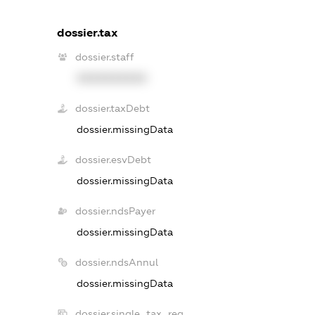
dossier.tax
dossier.staff
XXXXXXXXXX
dossier.taxDebt
dossier.missingData
dossier.esvDebt
dossier.missingData
dossier.ndsPayer
dossier.missingData
dossier.ndsAnnul
dossier.missingData
dossier.single_tax_reg