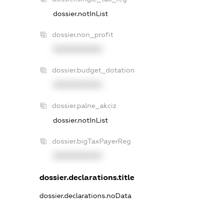
dossier.notInList
dossier.non_profit
XXXXXXXXXX
dossier.budget_dotation
XXXXXXXXXX
dossier.palne_akciz
dossier.notInList
dossier.bigTaxPayerReg
XXXXXXXXXX
dossier.declarations.title
dossier.declarations.noData