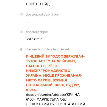
СОФІТ ТРЕЙД
dossier.opfSubType:
-
dossier.edrpo:
39658352
dossier.foundersAndBenef:
КІНЦЕВИЙ ВИГОДООДЕРЖУВАЧ-
ТУТОВ АРТЕМ АНДРІЙОВИЧ,
ПАСПОРТ СЕРІЇ ЕН
№561317,ГРОМАДЯНСТВО
УКРАЇНА, МІСЦЕ ПРОЖИВАННЯ-
МІСТО ХАРКІВ, ВУЛИЦЯ
ПОЛТАВСЬКИЙ ШЛЯХ, БУД.192,
61034.
dossier.founderAddress
УКРАЇНА
61034 ХАРКIВСЬКА ОБЛ.
ЛЕНІНСЬКИЙ ВУЛ. ПОЛТАВСЬКИЙ