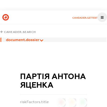
CAHEADER.GETTEST
CAHEADER.SEARCH
document.dossier
ПАРТІЯ АНТОНА
ЯЦЕНКА
riskFactors.title
0
0
0