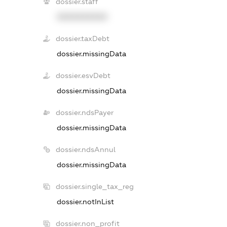
dossier.staff
XXXXXXXXXX
dossier.taxDebt
dossier.missingData
dossier.esvDebt
dossier.missingData
dossier.ndsPayer
dossier.missingData
dossier.ndsAnnul
dossier.missingData
dossier.single_tax_reg
dossier.notInList
dossier.non_profit