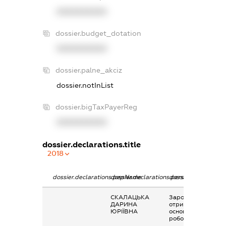
XXXXXXXXXX
dossier.budget_dotation
XXXXXXXXXX
dossier.palne_akciz
dossier.notInList
dossier.bigTaxPayerReg
XXXXXXXXXX
dossier.declarations.title
2018
dossier.declarations.pepName
dossier.declarations.personName
dossier.declaration
СКАЛАЦЬКА
Заробітна плата
ДАРИНА
отримана за
ЮРІЇВНА
основним місцем
роботи