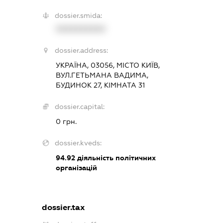
dossier.smida:
XXXXXXXXXX
dossier.address:
УКРАЇНА, 03056, МІСТО КИЇВ,
ВУЛ.ГЕТЬМАНА ВАДИМА,
БУДИНОК 27, КІМНАТА 31
dossier.capital:
0 грн.
dossier.kveds:
94.92
діяльність політичних
організацій
dossier.tax