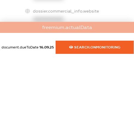
dossier.commercial_info.website
XXXXXXXXXX
freemium.actualData
dossier.commercial_info.activity
XXXXXXXXXX
document.dueToDate
16.09.25
SEARCH.ONMONITORING
freemium.exampleText_1
freemium.exampleText_2
freemium.anonymousPerSearch2
FREEMIUM.DETAILS
FREEMIUM.REGISTER