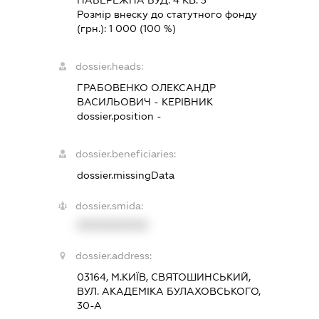
НАБЕРЕЖНА БУД. 4 КВ. 3
Розмір внеску до статутного фонду
(грн.):
1 000
(100 %)
dossier.heads:
ГРАБОВЕНКО ОЛЕКСАНДР
ВАСИЛЬОВИЧ
-
КЕРІВНИК
dossier.position -
dossier.beneficiaries:
dossier.missingData
dossier.smida:
XXXXXXXXXX
dossier.address:
03164, М.КИЇВ, СВЯТОШИНСЬКИЙ,
ВУЛ. АКАДЕМІКА БУЛАХОВСЬКОГО,
30-А