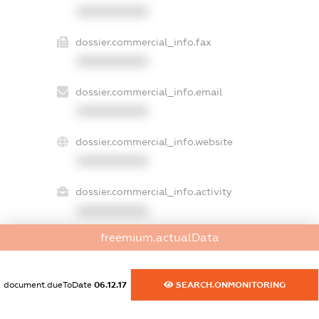
XXXXXXXXXX
dossier.commercial_info.fax
XXXXXXXXXX
dossier.commercial_info.email
XXXXXXXXXX
dossier.commercial_info.website
XXXXXXXXXX
dossier.commercial_info.activity
XXXXXXXXXX
freemium.actualData
freemium.exampleText_1
freemium.exampleText_2
document.dueToDate
06.12.17
SEARCH.ONMONITORING
freemium.anonymousPerSearch2