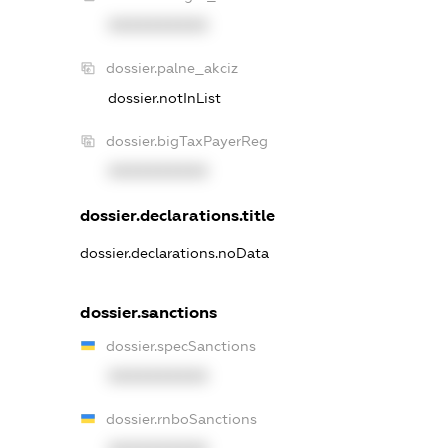
XXXXXXXXXX
dossier.palne_akciz
dossier.notInList
dossier.bigTaxPayerReg
XXXXXXXXXX
dossier.declarations.title
dossier.declarations.noData
dossier.sanctions
dossier.specSanctions
XXXXXXXXXX
dossier.rnboSanctions