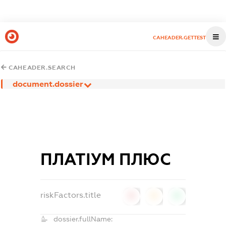
CAHEADER.GETTEST
CAHEADER.SEARCH
document.dossier
ПЛАТІУМ ПЛЮС
riskFactors.title
0
0
0
dossier.fullName: