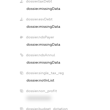
dossier.taxDebt
dossier.missingData
dossier.esvDebt
dossier.missingData
dossier.ndsPayer
dossier.missingData
dossier.ndsAnnul
dossier.missingData
dossier.single_tax_reg
dossier.notInList
dossier.non_profit
XXXXXXXXXX
dossier.budget_dotation