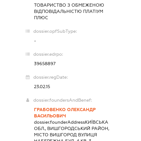
ТОВАРИСТВО З ОБМЕЖЕНОЮ
ВІДПОВІДАЛЬНІСТЮ
ПЛАТІУМ
ПЛЮС
dossier.opfSubType:
-
dossier.edrpo:
39658897
dossier.regDate:
23.02.15
dossier.foundersAndBenef:
ГРАБОВЕНКО ОЛЕКСАНДР
ВАСИЛЬОВИЧ
dossier.founderAddress
КИЇВСЬКА
ОБЛ., ВИШГОРОДСЬКИЙ РАЙОН,
МІСТО ВИШГОРОД ВУЛИЦЯ