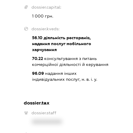
dossier.capital:
1 000 грн.
dossier.kveds:
56.10
діяльність ресторанів,
надання послуг мобільного
харчування
70.22
консультування з питань
комерційної діяльності й керування
96.09
надання інших
індивідуальних послуг, н. в. і. у.
dossier.tax
dossier.staff
XXXXXXXXXX