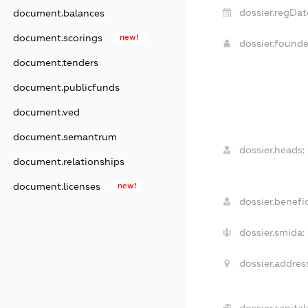
dossier.regDat
document.balances
document.scorings
new!
dossier.found
document.tenders
document.publicfunds
document.ved
document.semantrum
dossier.heads:
document.relationships
document.licenses
new!
dossier.benefic
dossier.smida:
dossier.addres
dossier.capital