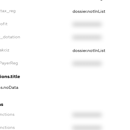
_tax_reg
dossier.notInList
ofit
XXXXXXXXXX
t_dotation
XXXXXXXXXX
akciz
dossier.notInList
xPayerReg
XXXXXXXXXX
ions.title
ons.noData
ns
anctions
XXXXXXXXXX
anctions
XXXXXXXXXX