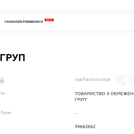
BETA
CAHEADER.PERSSEARCH
 ГРУП
riskFactors.title
0
0
me:
ТОВАРИСТВО З ОБМЕЖЕН
ГРУП"
bType:
-
39662662