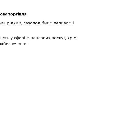
ова торгівля
им, рідким, газоподібним паливом і
сть у сфері фінансових послуг, крім
 забезпечення