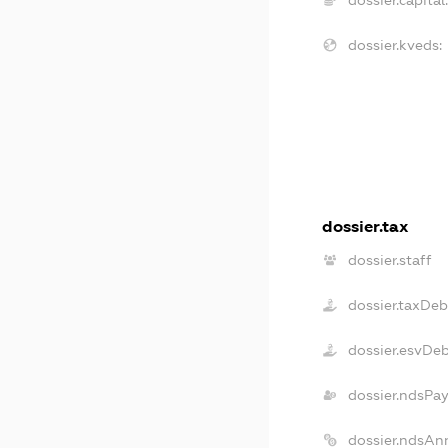
dossier.kveds:
dossier.tax
dossier.staff
dossier.taxDeb
dossier.esvDe
dossier.ndsPa
dossier.ndsAn