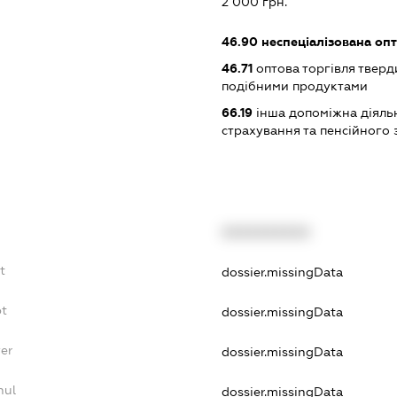
2 000 грн.
46.90
неспеціалізована опт
46.71
оптова торгівля тверд
подібними продуктами
66.19
інша допоміжна діяльні
страхування та пенсійного
XXXXXXXXXX
t
dossier.missingData
bt
dossier.missingData
yer
dossier.missingData
nul
dossier.missingData