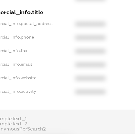
rcial_info.title
rcial_info.postal_address
XXXXXXXXXX
rcial_info.phone
XXXXXXXXXX
cial_info.fax
XXXXXXXXXX
cial_info.email
XXXXXXXXXX
rcial_info.website
XXXXXXXXXX
cial_info.activity
XXXXXXXXXX
ampleText_1
ampleText_2
onymousPerSearch2