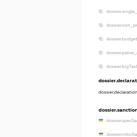
dossier.single
dossier.non_pr
dossier.budge
dossier.palne_
dossier.bigTa
dossier.declarat
dossier.declarati
dossier.sanctio
dossier.specS
dossier.rnboS