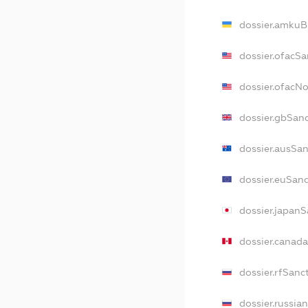
dossier.amkuB
dossier.ofacSa
dossier.ofacN
dossier.gbSan
dossier.ausSa
dossier.euSan
dossier.japan
dossier.canad
dossier.rfSanc
dossier.russia