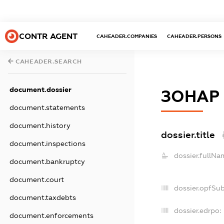
CONTR AGENT
CAHEADER.COMPANIES
CAHEADER.PERSONS
CAHEADER.SEARCH
document.dossier
ЗОНАР
document.statements
document.history
dossier.title
document.inspections
dossier.fullNa
document.bankruptcy
document.court
dossier.opfSu
document.taxdebts
dossier.edrpo:
document.enforcements