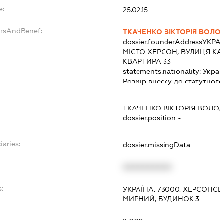
e:
25.02.15
ersAndBenef:
ТКАЧЕНКО ВІКТОРІЯ ВОЛ
dossier.founderAddress
УКРА
МІСТО ХЕРСОН, ВУЛИЦЯ К
КВАРТИРА 33
statements.nationality:
Укра
Розмір внеску до статутног
ТКАЧЕНКО ВІКТОРІЯ ВОЛ
dossier.position -
iaries:
dossier.missingData
XXXXXXXXXX
s:
УКРАЇНА, 73000, ХЕРСОНС
МИРНИЙ, БУДИНОК 3
: