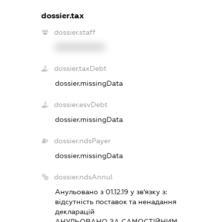
dossier.tax
dossier.staff
XXXXXXXXXX
dossier.taxDebt
dossier.missingData
dossier.esvDebt
dossier.missingData
dossier.ndsPayer
dossier.missingData
dossier.ndsAnnul
Анульовано з 01.12.19 у зв'язку з:
вiдсутнiсть поставок та ненадання
декларацiй
АНУЛЬОВАНО ЗА САМОСТIЙНИМ