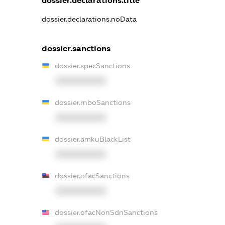
dossier.declarations.title
dossier.declarations.noData
dossier.sanctions
dossier.specSanctions
XXXXXXXXXX
dossier.rnboSanctions
XXXXXXXXXX
dossier.amkuBlackList
XXXXXXXXXX
dossier.ofacSanctions
XXXXXXXXXX
dossier.ofacNonSdnSanctions