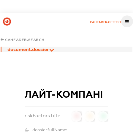
CAHEADER.GETTEST
CAHEADER.SEARCH
document.dossier
ЛАЙТ-КОМПАНІ
riskFactors.title
0
0
0
dossier.fullName: