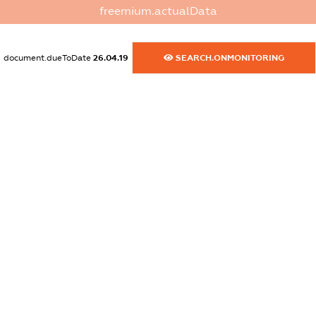
XXXXXXXXXX
freemium.actualData
dossier.commercial_info.activity
XXXXXXXXXX
document.dueToDate
26.04.19
SEARCH.ONMONITORING
freemium.exampleText_1
freemium.exampleText_2
freemium.anonymousPerSearch2
FREEMIUM.DETAILS
FREEMIUM.REGISTER