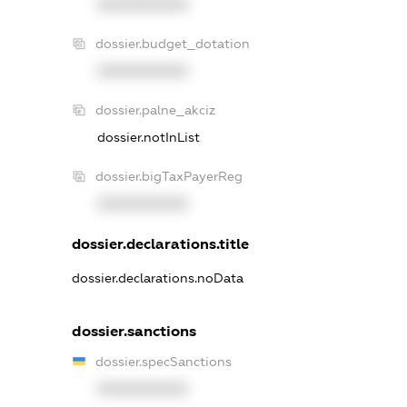
XXXXXXXXXX
dossier.budget_dotation
XXXXXXXXXX
dossier.palne_akciz
dossier.notInList
dossier.bigTaxPayerReg
XXXXXXXXXX
dossier.declarations.title
dossier.declarations.noData
dossier.sanctions
dossier.specSanctions
XXXXXXXXXX