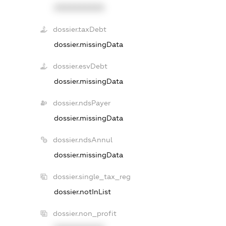
XXXXXXXXXX
dossier.taxDebt
dossier.missingData
dossier.esvDebt
dossier.missingData
dossier.ndsPayer
dossier.missingData
dossier.ndsAnnul
dossier.missingData
dossier.single_tax_reg
dossier.notInList
dossier.non_profit