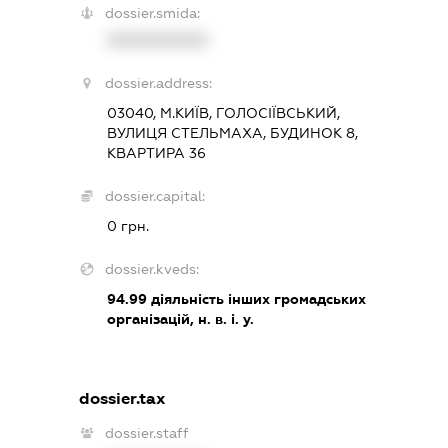
dossier.smida:
XXXXXXXXXX
dossier.address:
03040, М.КИЇВ, ГОЛОСІЇВСЬКИЙ,
ВУЛИЦЯ СТЕЛЬМАХА, БУДИНОК 8,
КВАРТИРА 36
dossier.capital:
0 грн.
dossier.kveds:
94.99
діяльність інших громадських
організацій, н. в. і. у.
dossier.tax
dossier.staff