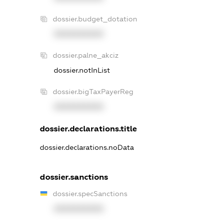
dossier.budget_dotation
XXXXXXXXXX
dossier.palne_akciz
dossier.notInList
dossier.bigTaxPayerReg
XXXXXXXXXX
dossier.declarations.title
dossier.declarations.noData
dossier.sanctions
dossier.specSanctions
XXXXXXXXXX