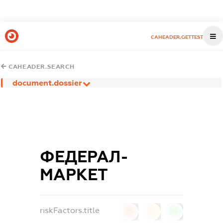
CAHEADER.GETTEST
CAHEADER.SEARCH
document.dossier
ФЕДЕРАЛ-
МАРКЕТ
riskFactors.title
0
0
0