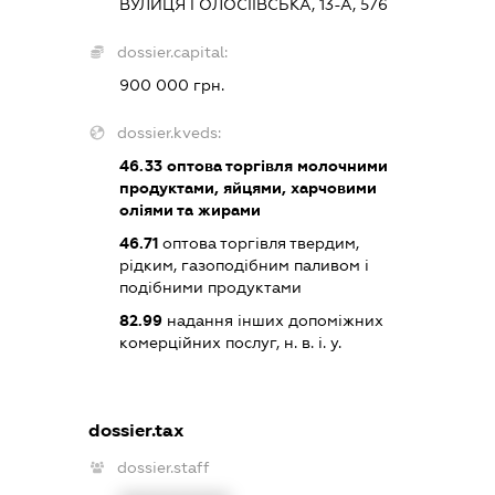
ВУЛИЦЯ ГОЛОСІЇВСЬКА, 13-А, 576
dossier.capital:
900 000 грн.
dossier.kveds:
46.33
оптова торгівля молочними
продуктами, яйцями, харчовими
оліями та жирами
46.71
оптова торгівля твердим,
рідким, газоподібним паливом і
подібними продуктами
82.99
надання інших допоміжних
комерційних послуг, н. в. і. у.
dossier.tax
dossier.staff