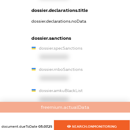
dossier.declarations.title
dossier.declarations.noData
dossier.sanctions
dossier.specSanctions
XXXXXXXXXX
dossier.rnboSanctions
XXXXXXXXXX
dossier.amkuBlackList
XXXXXXXXXX
freemium.actualData
dossier.ofacSanctions
XXXXXXXXXX
document.dueToDate
03.07.25
SEARCH.ONMONITORING