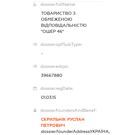
dossier.fullName:
ТОВАРИСТВО З
ОБМЕЖЕНОЮ
ВІДПОВІДАЛЬНІСТЮ
"ОШЕР 46"
dossier.opfSubType:
-
dossier.edrpo:
39667880
dossier.regDate:
01.03.15
dossier.foundersAndBenef:
СКРИЛЬНІК РУСЛАН
ПЕТРОВИЧ
dossier.founderAddress
УКРАЇНА,