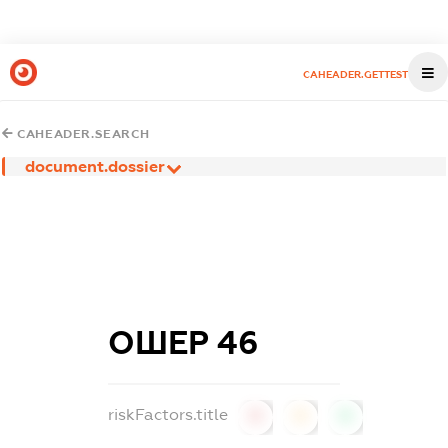
CAHEADER.GETTEST
CAHEADER.SEARCH
document.dossier
ОШЕР 46
riskFactors.title
0
0
0