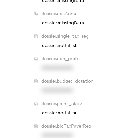
dossier.missingData
dossier.ndsAnnul
dossier.missingData
dossier.single_tax_reg
dossier.notInList
dossier.non_profit
XXXXXXXXXX
dossier.budget_dotation
XXXXXXXXXX
dossier.palne_akciz
dossier.notInList
dossier.bigTaxPayerReg
XXXXXXXXXX