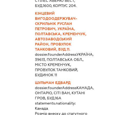
СТІЛЕС АВЕНЮ ВЕСТ,
БУД.1600, КОРПУС 204.
КІНЦЕВИЙ
ВИГОДООДЕРЖУВАЧ-
СКРИЛЬНІК РУСЛАН
ПЕТРОВИЧ, УКРАЇНА,
ПОЛТАВСЬКА, КРЕМЕНЧУК,
АВТОЗАВОДСЬКИЙ
РАЙОН, ПРОВУЛОК
ТАНКОВИЙ, БУД.11.
dossier.founderAddress
УКРАЇНА,
39613, ПОЛТАВСЬКА ОБЛ.,
МІСТО КРЕМЕНЧУК,
ПРОВУЛОК ТАНКОВИЙ,
БУДИНОК 11
ШУЛЬМАН ЕДВАРД
dossier.founderAddress
КАНАДА,
ОНТАРІО, СІТІ ВАН, КУТАНІ
ГРОВ, БУД.16А
statements.nationality:
Канада
Розмір внеску до статутного