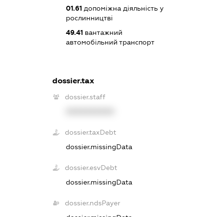
01.61
допоміжна діяльність у
рослинництві
49.41
вантажний
автомобільний транспорт
dossier.tax
dossier.staff
XXXXXXXXXX
dossier.taxDebt
dossier.missingData
dossier.esvDebt
dossier.missingData
dossier.ndsPayer