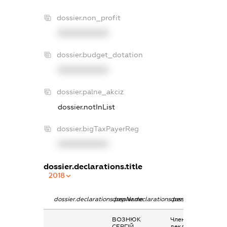
dossier.non_profit
XXXXXXXXXX
dossier.budget_dotation
XXXXXXXXXX
dossier.palne_akciz
dossier.notInList
dossier.bigTaxPayerReg
XXXXXXXXXX
dossier.declarations.title
2018
dossier.declarations.pepName
dossier.declarations.personName
dossier.declaration
ВОЗНЮК
Членство суб’єкта
СЕРГІЙ
декларування в