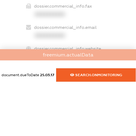
dossier.commercial_info.fax
XXXXXXXXXX
dossier.commercial_info.email
XXXXXXXXXX
dossier.commercial_info.website
freemium.actualData
XXXXXXXXXX
dossier.commercial_info.activity
document.dueToDate
25.03.17
SEARCH.ONMONITORING
XXXXXXXXXX
freemium.exampleText_1
freemium.exampleText_2
freemium.anonymousPerSearch2
FREEMIUM.DETAILS
FREEMIUM.REGISTER