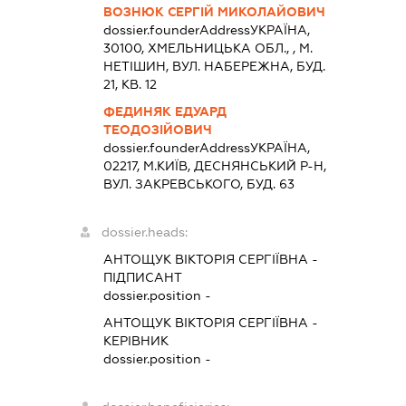
ВОЗНЮК СЕРГІЙ МИКОЛАЙОВИЧ
dossier.founderAddress
УКРАЇНА,
30100, ХМЕЛЬНИЦЬКА ОБЛ., , М.
НЕТІШИН, ВУЛ. НАБЕРЕЖНА, БУД.
21, КВ. 12
ФЕДИНЯК ЕДУАРД
ТЕОДОЗІЙОВИЧ
dossier.founderAddress
УКРАЇНА,
02217, М.КИЇВ, ДЕСНЯНСЬКИЙ Р-Н,
ВУЛ. ЗАКРЕВСЬКОГО, БУД. 63
dossier.heads:
АНТОЩУК ВІКТОРІЯ СЕРГІЇВНА
-
ПІДПИСАНТ
dossier.position -
АНТОЩУК ВІКТОРІЯ СЕРГІЇВНА
-
КЕРІВНИК
dossier.position -