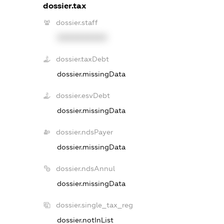
dossier.tax
dossier.staff
XXXXXXXXXX
dossier.taxDebt
dossier.missingData
dossier.esvDebt
dossier.missingData
dossier.ndsPayer
dossier.missingData
dossier.ndsAnnul
dossier.missingData
dossier.single_tax_reg
dossier.notInList