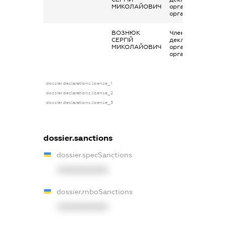
МИКОЛАЙОВИЧ
організаціях та їх
органах
ВОЗНЮК
Членство суб’єкта
СЕРГІЙ
декларування в
МИКОЛАЙОВИЧ
організаціях та їх
органах
dossier.declarations.license_1
dossier.declarations.license_2
dossier.declarations.license_3
dossier.sanctions
dossier.specSanctions
XXXXXXXXXX
dossier.rnboSanctions
XXXXXXXXXX