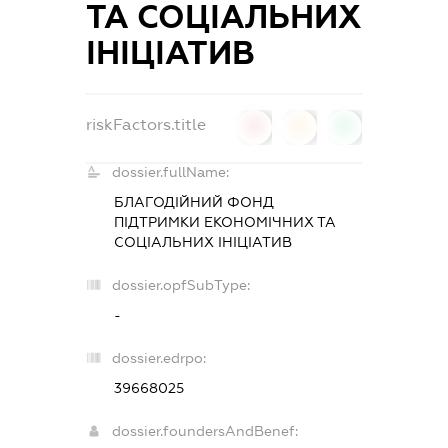
ТА СОЦІАЛЬНИХ
ІНІЦІАТИВ
riskFactors.title
0
0
0
dossier.fullName:
БЛАГОДІЙНИЙ ФОНД
ПІДТРИМКИ ЕКОНОМІЧНИХ ТА
СОЦІАЛЬНИХ ІНІЦІАТИВ
dossier.opfSubType:
-
dossier.edrpo:
39668025
dossier.foundersAndBenef: