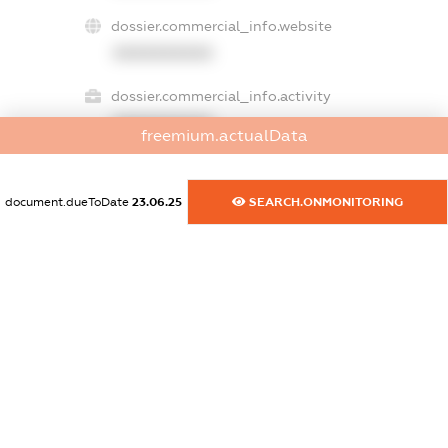
dossier.commercial_info.website
XXXXXXXXXX
dossier.commercial_info.activity
XXXXXXXXXX
freemium.actualData
document.dueToDate
23.06.25
SEARCH.ONMONITORING
freemium.exampleText_1
freemium.exampleText_2
freemium.anonymousPerSearch2
FREEMIUM.DETAILS
FREEMIUM.REGISTER