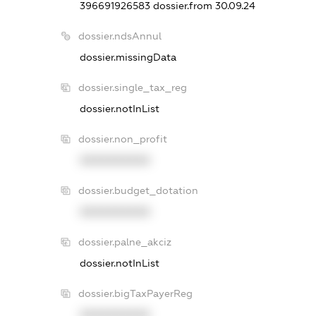
396691926583
dossier.from 30.09.24
dossier.ndsAnnul
dossier.missingData
dossier.single_tax_reg
dossier.notInList
dossier.non_profit
XXXXXXXXXX
dossier.budget_dotation
XXXXXXXXXX
dossier.palne_akciz
dossier.notInList
dossier.bigTaxPayerReg
XXXXXXXXXX