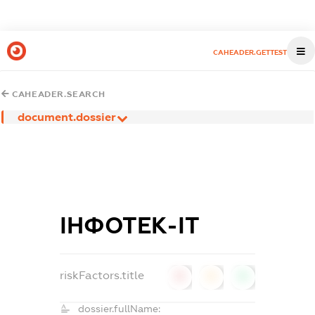
CAHEADER.GETTEST
CAHEADER.SEARCH
document.dossier
ІНФОТЕК-ІТ
riskFactors.title
0
0
0
dossier.fullName: