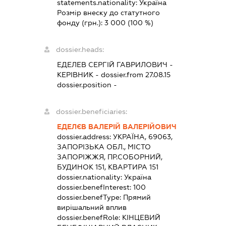
statements.nationality:
Україна
Розмір внеску до статутного
фонду (грн.):
3 000
(100 %)
dossier.heads:
ЕДЕЛЕВ СЕРГІЙ ГАВРИЛОВИЧ
-
КЕРІВНИК
- dossier.from 27.08.15
dossier.position -
dossier.beneficiaries:
ЕДЕЛЄВ ВАЛЕРІЙ ВАЛЕРІЙОВИЧ
dossier.address:
УКРАЇНА, 69063,
ЗАПОРІЗЬКА ОБЛ., МІСТО
ЗАПОРІЖЖЯ, ПР.СОБОРНИЙ,
БУДИНОК 151, КВАРТИРА 151
dossier.nationality:
Україна
dossier.benefInterest:
100
dossier.benefType:
Прямий
вирішальний вплив
dossier.benefRole:
КІНЦЕВИЙ