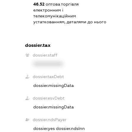
46.52
оптова торгівля
електронним і
телекомунікаційним
устаткованням, деталями до нього
dossier.tax
dossier.staff
XXXXXXXXXX
dossier.taxDebt
dossier.missingData
dossier.esvDebt
dossier.missingData
dossier.ndsPayer
dossier.yes
dossier.ndsInn