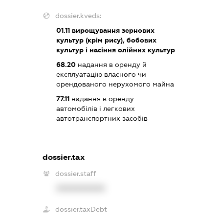
dossier.kveds:
01.11
вирощування зернових
культур (крім рису), бобових
культур і насіння олійних культур
68.20
надання в оренду й
експлуатацію власного чи
орендованого нерухомого майна
77.11
надання в оренду
автомобілів і легкових
автотранспортних засобів
dossier.tax
dossier.staff
XXXXXXXXXX
dossier.taxDebt