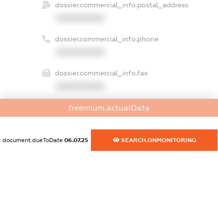
dossier.commercial_info.postal_address
XXXXXXXXXX
dossier.commercial_info.phone
XXXXXXXXXX
dossier.commercial_info.fax
XXXXXXXXXX
dossier.commercial_info.email
freemium.actualData
XXXXXXXXXX
document.dueToDate
06.07.25
SEARCH.ONMONITORING
dossier.commercial_info.website
XXXXXXXXXX
dossier.commercial_info.activity
XXXXXXXXXX