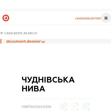
CAHEADER.GETTEST
CAHEADER.SEARCH
document.dossier
ЧУДНІВСЬКА
НИВА
riskFactors.title
0
0
0