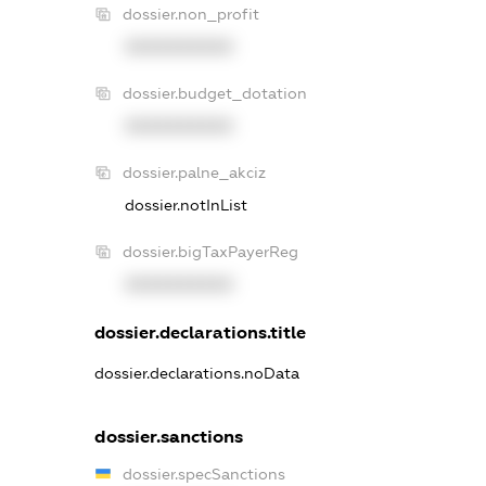
dossier.non_profit
XXXXXXXXXX
dossier.budget_dotation
XXXXXXXXXX
dossier.palne_akciz
dossier.notInList
dossier.bigTaxPayerReg
XXXXXXXXXX
dossier.declarations.title
dossier.declarations.noData
dossier.sanctions
dossier.specSanctions