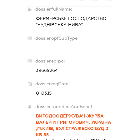
dossier.fullName:
ФЕРМЕРСЬКЕ ГОСПОДАРСТВО
"ЧУДНІВСЬКА НИВА"
dossier.opfSubType:
-
dossier.edrpo:
39669264
dossier.regDate:
01.03.15
dossier.foundersAndBenef:
ВИГОДООДЕРЖУВАЧ-ЖУРБА
ВАЛЕРІЙ ГРИГОРОВИЧ, УКРАЇНА
,М.КИЇВ, ВУЛ.СТРАЖЕСКО БУД.3
КВ.85