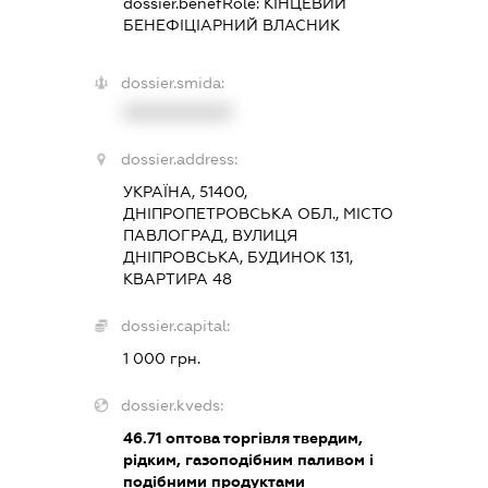
dossier.benefRole:
КІНЦЕВИЙ
БЕНЕФІЦІАРНИЙ ВЛАСНИК
dossier.smida:
XXXXXXXXXX
dossier.address:
УКРАЇНА, 51400,
ДНІПРОПЕТРОВСЬКА ОБЛ., МІСТО
ПАВЛОГРАД, ВУЛИЦЯ
ДНІПРОВСЬКА, БУДИНОК 131,
КВАРТИРА 48
dossier.capital:
1 000 грн.
dossier.kveds:
46.71
оптова торгівля твердим,
рідким, газоподібним паливом і
подібними продуктами