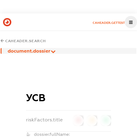
CAHEADER.GETTEST
CAHEADER.SEARCH
document.dossier
УСВ
riskFactors.title
0
0
0
dossier.fullName: