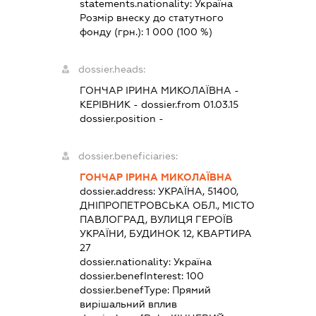
statements.nationality:
Україна
Розмір внеску до статутного
фонду (грн.):
1 000
(100 %)
dossier.heads:
ГОНЧАР ІРИНА МИКОЛАЇВНА
-
КЕРІВНИК
- dossier.from 01.03.15
dossier.position -
dossier.beneficiaries:
ГОНЧАР ІРИНА МИКОЛАЇВНА
dossier.address:
УКРАЇНА, 51400,
ДНІПРОПЕТРОВСЬКА ОБЛ., МІСТО
ПАВЛОГРАД, ВУЛИЦЯ ГЕРОЇВ
УКРАЇНИ, БУДИНОК 12, КВАРТИРА
27
dossier.nationality:
Україна
dossier.benefInterest:
100
dossier.benefType:
Прямий
вирішальний вплив