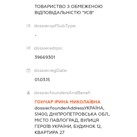
ТОВАРИСТВО З ОБМЕЖЕНОЮ
ВІДПОВІДАЛЬНІСТЮ "УСВ"
dossier.opfSubType:
-
dossier.edrpo:
39669301
dossier.regDate:
01.03.15
dossier.foundersAndBenef:
ГОНЧАР ІРИНА МИКОЛАЇВНА
dossier.founderAddress
УКРАЇНА,
51400, ДНІПРОПЕТРОВСЬКА ОБЛ.,
МІСТО ПАВЛОГРАД, ВУЛИЦЯ
ГЕРОЇВ УКРАЇНИ, БУДИНОК 12,
КВАРТИРА 27