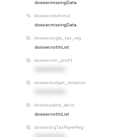
dossier.missingData
dossier.ndsAnnul
dossier.missingData
dossier.single_tax_reg
dossier.notInList
dossier.non_profit
XXXXXXXXXX
dossier.budget_dotation
XXXXXXXXXX
dossier.palne_akciz
dossier.notInList
dossier.bigTaxPayerReg
XXXXXXXXXX