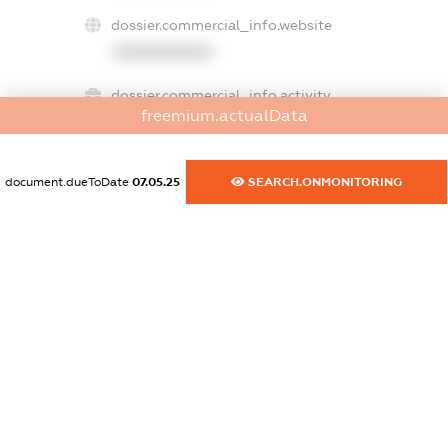
dossier.commercial_info.website
XXXXXXXXXX
dossier.commercial_info.activity
freemium.actualData
XXXXXXXXXX
document.dueToDate
07.05.25
SEARCH.ONMONITORING
freemium.exampleText_1
freemium.exampleText_2
freemium.anonymousPerSearch2
FREEMIUM.DETAILS
FREEMIUM.REGISTER