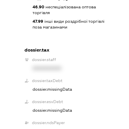
46.90
неспеціалізована оптова
торгівля
47.99
інші види роздрібної торгівлі
поза магазинами
dossier.tax
dossier.staff
XXXXXXXXXX
dossier.taxDebt
dossier.missingData
dossier.esvDebt
dossier.missingData
dossier.ndsPayer