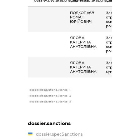
dossier.declarations.pepName
dossier.declarations.personName
dossier.declaratio
ПОДКОПАЄВ
Заробітна плата
РОМАН
отримана за
ЮРІЙОВИЧ
основним місцем
роботи
ЯЛОВА
Заробітна плата
КАТЕРИНА
отримана за
АНАТОЛІЇВНА
основним місцем
роботи
ЯЛОВА
Заробітна плата
КАТЕРИНА
отримана за
АНАТОЛІЇВНА
сумісництвом
dossier.declarations.license_1
dossier.declarations.license_2
dossier.declarations.license_3
dossier.sanctions
dossier.specSanctions