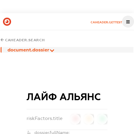
CAHEADER.GETTEST
CAHEADER.SEARCH
document.dossier
ЛАЙФ АЛЬЯНС
riskFactors.title
0
0
0
dossier.fullName: