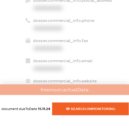
dossier.commercial_info.postal_address
XXXXXXXXXX
dossier.commercial_info.phone
XXXXXXXXXX
dossier.commercial_info.fax
XXXXXXXXXX
dossier.commercial_info.email
XXXXXXXXXX
dossier.commercial_info.website
XXXXXXXXXX
freemium.actualData
dossier.commercial_info.activity
XXXXXXXXXX
document.dueToDate
15.11.24
SEARCH.ONMONITORING