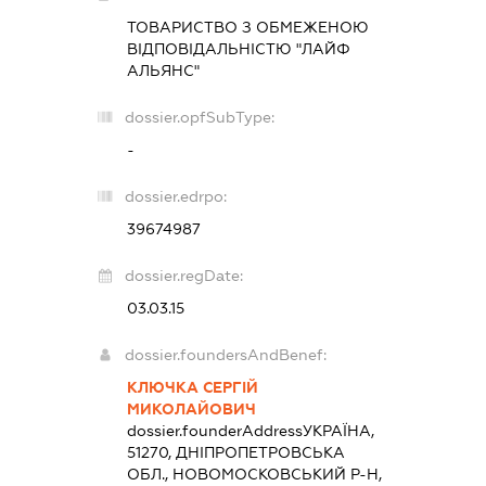
ТОВАРИСТВО З ОБМЕЖЕНОЮ
ВІДПОВІДАЛЬНІСТЮ "ЛАЙФ
АЛЬЯНС"
dossier.opfSubType:
-
dossier.edrpo:
39674987
dossier.regDate:
03.03.15
dossier.foundersAndBenef:
КЛЮЧКА СЕРГІЙ
МИКОЛАЙОВИЧ
dossier.founderAddress
УКРАЇНА,
51270, ДНІПРОПЕТРОВСЬКА
ОБЛ., НОВОМОСКОВСЬКИЙ Р-Н,