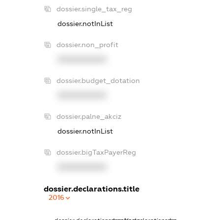
dossier.single_tax_reg
dossier.notInList
dossier.non_profit
XXXXXXXXXX
dossier.budget_dotation
XXXXXXXXXX
dossier.palne_akciz
dossier.notInList
dossier.bigTaxPayerReg
XXXXXXXXXX
dossier.declarations.title
2016