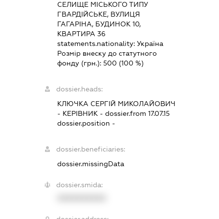
СЕЛИЩЕ МІСЬКОГО ТИПУ
ГВАРДІЙСЬКЕ, ВУЛИЦЯ
ГАГАРІНА, БУДИНОК 10,
КВАРТИРА 36
statements.nationality:
Україна
Розмір внеску до статутного
фонду (грн.):
500
(100 %)
dossier.heads:
КЛЮЧКА СЕРГІЙ МИКОЛАЙОВИЧ
-
КЕРІВНИК
- dossier.from 17.07.15
dossier.position -
dossier.beneficiaries:
dossier.missingData
dossier.smida:
XXXXXXXXXX
dossier.address: