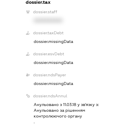
dossier.tax
dossier.staff
XXXXXXXXXX
dossier.taxDebt
dossier.missingData
dossier.esvDebt
dossier.missingData
dossier.ndsPayer
dossier.missingData
dossier.ndsAnnul
Анульовано з 11.03.18 у зв'язку з:
Анульовано за рiшенням
контролюючого органу
.