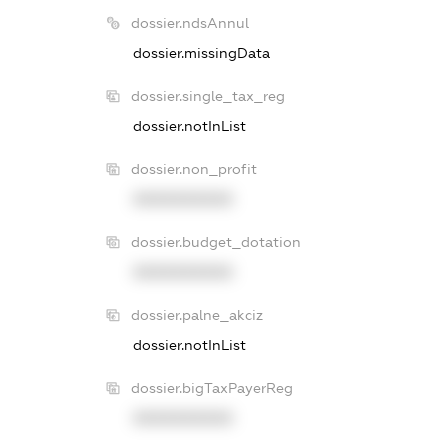
dossier.ndsAnnul
dossier.missingData
dossier.single_tax_reg
dossier.notInList
dossier.non_profit
XXXXXXXXXX
dossier.budget_dotation
XXXXXXXXXX
dossier.palne_akciz
dossier.notInList
dossier.bigTaxPayerReg
XXXXXXXXXX