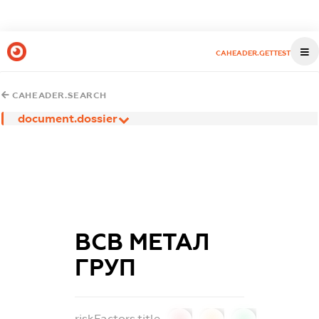
CAHEADER.GETTEST
CAHEADER.SEARCH
document.dossier
ВСВ МЕТАЛ
ГРУП
riskFactors.title