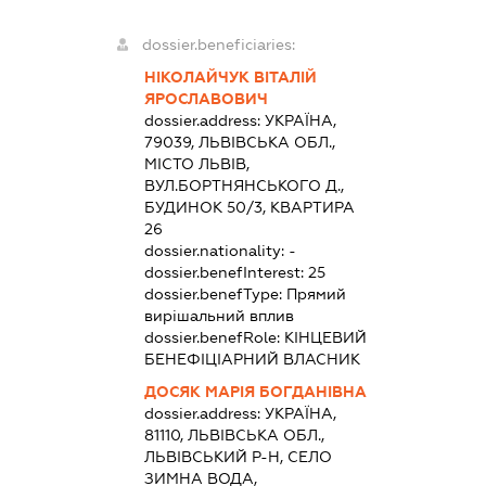
dossier.beneficiaries:
НІКОЛАЙЧУК ВІТАЛІЙ
ЯРОСЛАВОВИЧ
dossier.address:
УКРАЇНА,
79039, ЛЬВІВСЬКА ОБЛ.,
МІСТО ЛЬВІВ,
ВУЛ.БОРТНЯНСЬКОГО Д.,
БУДИНОК 50/3, КВАРТИРА
26
dossier.nationality:
-
dossier.benefInterest:
25
dossier.benefType:
Прямий
вирішальний вплив
dossier.benefRole:
КІНЦЕВИЙ
БЕНЕФІЦІАРНИЙ ВЛАСНИК
ДОСЯК МАРІЯ БОГДАНІВНА
dossier.address:
УКРАЇНА,
81110, ЛЬВІВСЬКА ОБЛ.,
ЛЬВІВСЬКИЙ Р-Н, СЕЛО
ЗИМНА ВОДА,