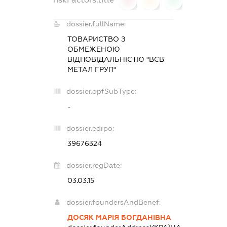
0
0
0
dossier.fullName:
ТОВАРИСТВО З
ОБМЕЖЕНОЮ
ВІДПОВІДАЛЬНІСТЮ "ВСВ
МЕТАЛ ГРУП"
dossier.opfSubType:
-
dossier.edrpo:
39676324
dossier.regDate:
03.03.15
dossier.foundersAndBenef:
ДОСЯК МАРІЯ БОГДАНІВНА