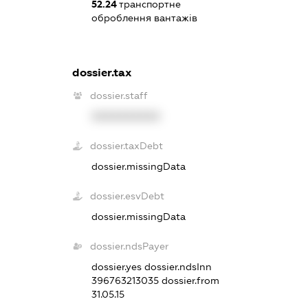
52.24
транспортне
оброблення вантажів
dossier.tax
dossier.staff
XXXXXXXXXX
dossier.taxDebt
dossier.missingData
dossier.esvDebt
dossier.missingData
dossier.ndsPayer
dossier.yes
dossier.ndsInn
396763213035
dossier.from
31.05.15