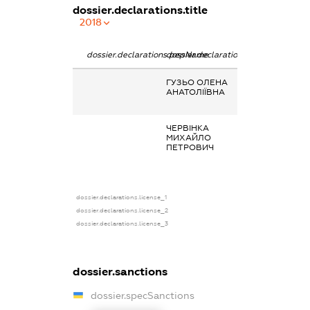
dossier.declarations.title
2018
dossier.declarations.pepName
dossier.declarations.personName
dossier.declara
ГУЗЬО ОЛЕНА
Заробітна плат
АНАТОЛІЇВНА
отримана за
сумісництвом
ЧЕРВІНКА
Заробітна плат
МИХАЙЛО
отримана за
ПЕТРОВИЧ
основним місце
роботи
dossier.declarations.license_1
dossier.declarations.license_2
dossier.declarations.license_3
dossier.sanctions
dossier.specSanctions