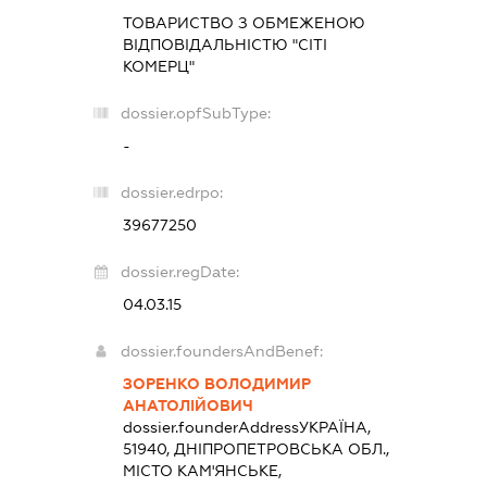
ТОВАРИСТВО З ОБМЕЖЕНОЮ
ВІДПОВІДАЛЬНІСТЮ "СІТІ
КОМЕРЦ"
dossier.opfSubType:
-
dossier.edrpo:
39677250
dossier.regDate:
04.03.15
dossier.foundersAndBenef:
ЗОРЕНКО ВОЛОДИМИР
АНАТОЛІЙОВИЧ
dossier.founderAddress
УКРАЇНА,
51940, ДНІПРОПЕТРОВСЬКА ОБЛ.,
МІСТО КАМ'ЯНСЬКЕ,