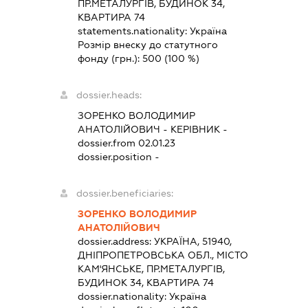
ПР.МЕТАЛУРГІВ, БУДИНОК 34,
КВАРТИРА 74
statements.nationality:
Україна
Розмір внеску до статутного
фонду (грн.):
500
(100 %)
dossier.heads:
ЗОРЕНКО ВОЛОДИМИР
АНАТОЛІЙОВИЧ
-
КЕРІВНИК
-
dossier.from 02.01.23
dossier.position -
dossier.beneficiaries:
ЗОРЕНКО ВОЛОДИМИР
АНАТОЛІЙОВИЧ
dossier.address:
УКРАЇНА, 51940,
ДНІПРОПЕТРОВСЬКА ОБЛ., МІСТО
КАМ'ЯНСЬКЕ, ПР.МЕТАЛУРГІВ,
БУДИНОК 34, КВАРТИРА 74
dossier.nationality:
Україна