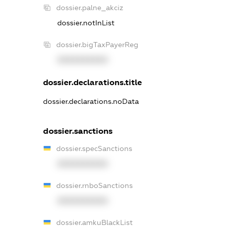
dossier.palne_akciz
dossier.notInList
dossier.bigTaxPayerReg
XXXXXXXXXX
dossier.declarations.title
dossier.declarations.noData
dossier.sanctions
dossier.specSanctions
XXXXXXXXXX
dossier.rnboSanctions
XXXXXXXXXX
dossier.amkuBlackList