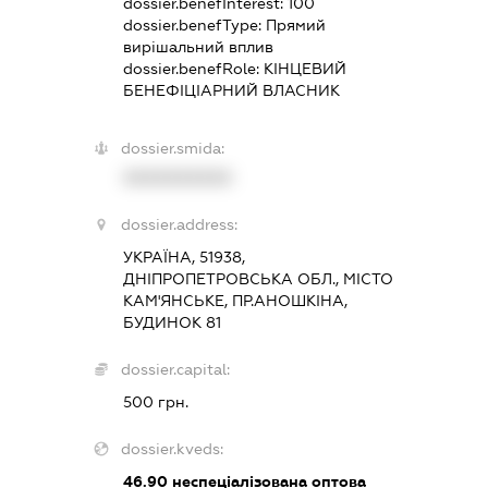
dossier.benefInterest:
100
dossier.benefType:
Прямий
вирішальний вплив
dossier.benefRole:
КІНЦЕВИЙ
БЕНЕФІЦІАРНИЙ ВЛАСНИК
dossier.smida:
XXXXXXXXXX
dossier.address:
УКРАЇНА, 51938,
ДНІПРОПЕТРОВСЬКА ОБЛ., МІСТО
КАМ'ЯНСЬКЕ, ПР.АНОШКІНА,
БУДИНОК 81
dossier.capital:
500 грн.
dossier.kveds:
46.90
неспеціалізована оптова