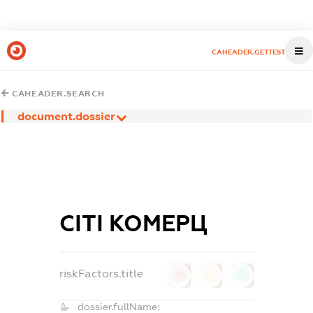
CAHEADER.GETTEST
CAHEADER.SEARCH
document.dossier
СІТІ КОМЕРЦ
riskFactors.title
0
0
0
dossier.fullName: