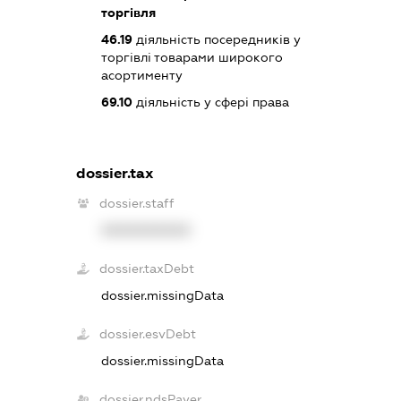
торгівля
46.19
діяльність посередників у
торгівлі товарами широкого
асортименту
69.10
діяльність у сфері права
dossier.tax
dossier.staff
XXXXXXXXXX
dossier.taxDebt
dossier.missingData
dossier.esvDebt
dossier.missingData
dossier.ndsPayer