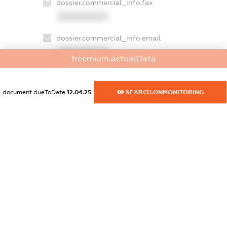
dossier.commercial_info.fax
XXXXXXXXXX
dossier.commercial_info.email
XXXXXXXXXX
freemium.actualData
dossier.commercial_info.website
XXXXXXXXXX
document.dueToDate
12.04.25
SEARCH.ONMONITORING
dossier.commercial_info.activity
XXXXXXXXXX
freemium.exampleText_1
freemium.exampleText_2
freemium.anonymousPerSearch2
FREEMIUM.DETAILS
FREEMIUM.REGISTER