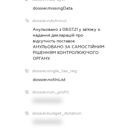
dossier.missingData
dossier.ndsAnnul
Анульовано з 08.07.21 у зв'язку з:
надання декларацiй про
вiдсутнiсть поставок
АНУЛЬОВАНО ЗА САМОСТIЙНИМ
РIШЕННЯМ КОНТРОЛЮЮЧОГО
ОРГАНУ.
dossier.single_tax_reg
dossier.notInList
dossier.non_profit
XXXXXXXXXX
dossier.budget_dotation
XXXXXXXXXX