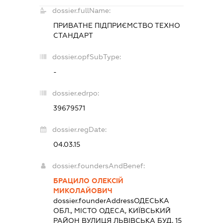
dossier.fullName:
ПРИВАТНЕ ПІДПРИЄМСТВО
ТЕХНО
СТАНДАРТ
dossier.opfSubType:
-
dossier.edrpo:
39679571
dossier.regDate:
04.03.15
dossier.foundersAndBenef:
БРАЦИЛО ОЛЕКСІЙ
МИКОЛАЙОВИЧ
dossier.founderAddress
ОДЕСЬКА
ОБЛ., МІСТО ОДЕСА, КИЇВСЬКИЙ
РАЙОН ВУЛИЦЯ ЛЬВІВСЬКА БУД. 15