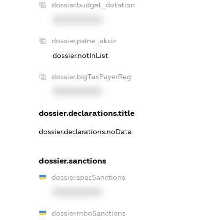
dossier.budget_dotation
XXXXXXXXXX
dossier.palne_akciz
dossier.notInList
dossier.bigTaxPayerReg
XXXXXXXXXX
dossier.declarations.title
dossier.declarations.noData
dossier.sanctions
dossier.specSanctions
XXXXXXXXXX
dossier.rnboSanctions