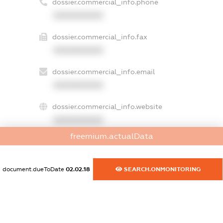
dossier.commercial_info.phone
XXXXXXXXXX
dossier.commercial_info.fax
XXXXXXXXXX
dossier.commercial_info.email
XXXXXXXXXX
dossier.commercial_info.website
XXXXXXXXXX
freemium.actualData
dossier.commercial_info.activity
XXXXXXXXXX
document.dueToDate
02.02.18
SEARCH.ONMONITORING
freemium.exampleText_1
freemium.exampleText_2
freemium.anonymousPerSearch2