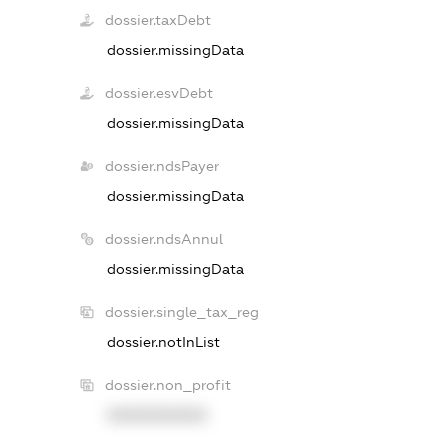
dossier.taxDebt
dossier.missingData
dossier.esvDebt
dossier.missingData
dossier.ndsPayer
dossier.missingData
dossier.ndsAnnul
dossier.missingData
dossier.single_tax_reg
dossier.notInList
dossier.non_profit
XXXXXXXXXX