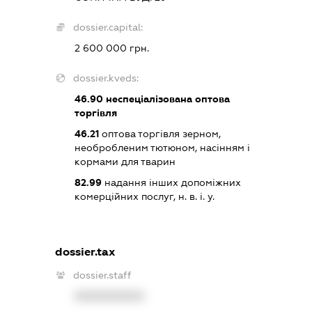
dossier.capital:
2 600 000 грн.
dossier.kveds:
46.90
неспеціалізована оптова
торгівля
46.21
оптова торгівля зерном,
необробленим тютюном, насінням і
кормами для тварин
82.99
надання інших допоміжних
комерційних послуг, н. в. і. у.
dossier.tax
dossier.staff
XXXXXXXXXX