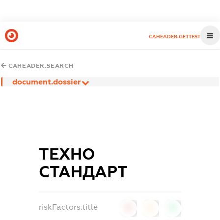
CAHEADER.GETTEST
CAHEADER.SEARCH
document.dossier
ТЕХНО
СТАНДАРТ
riskFactors.title
0
0
0