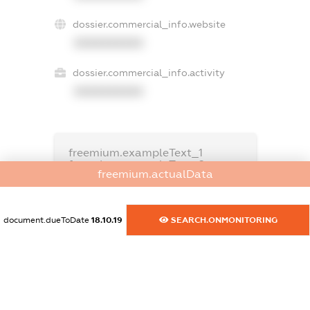
dossier.commercial_info.website
XXXXXXXXXX
dossier.commercial_info.activity
XXXXXXXXXX
freemium.exampleText_1
freemium.exampleText_2
freemium.actualData
freemium.anonymousPerSearch2
FREEMIUM.DETAILS
FREEMIUM.REGISTER
document.dueToDate
18.10.19
SEARCH.ONMONITORING