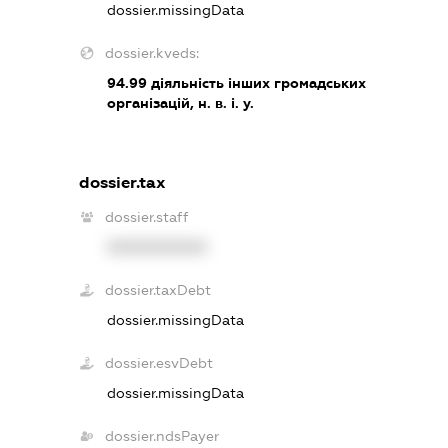
dossier.missingData
dossier.kveds:
94.99
діяльність інших громадських
організацій, н. в. і. у.
dossier.tax
dossier.staff
XXXXXXXXXX
dossier.taxDebt
dossier.missingData
dossier.esvDebt
dossier.missingData
dossier.ndsPayer