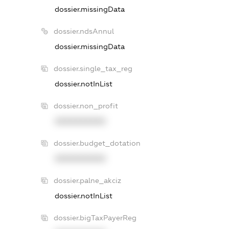
dossier.missingData
dossier.ndsAnnul
dossier.missingData
dossier.single_tax_reg
dossier.notInList
dossier.non_profit
XXXXXXXXXX
dossier.budget_dotation
XXXXXXXXXX
dossier.palne_akciz
dossier.notInList
dossier.bigTaxPayerReg