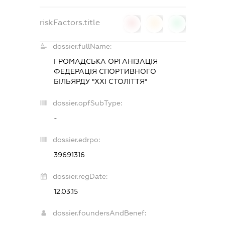
riskFactors.title
0
0
0
dossier.fullName:
ГРОМАДСЬКА ОРГАНІЗАЦІЯ
ФЕДЕРАЦІЯ СПОРТИВНОГО
БІЛЬЯРДУ "ХХІ СТОЛІТТЯ"
dossier.opfSubType:
-
dossier.edrpo:
39691316
dossier.regDate:
12.03.15
dossier.foundersAndBenef: