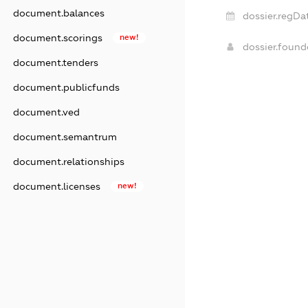
document.balances
dossier.regDa
document.scorings
new!
dossier.foun
document.tenders
document.publicfunds
document.ved
document.semantrum
document.relationships
document.licenses
new!