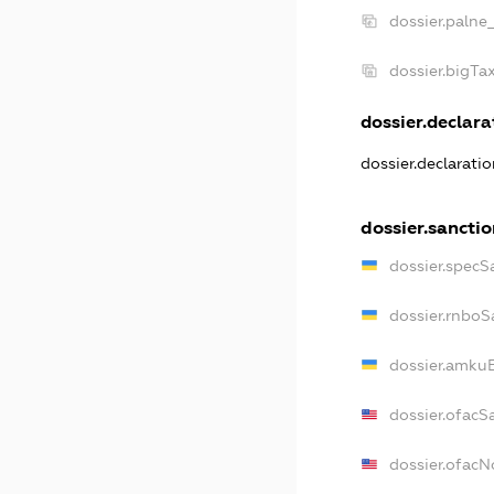
dossier.palne
dossier.bigT
dossier.declarat
dossier.declarati
dossier.sancti
dossier.specS
dossier.rnboS
dossier.amkuB
dossier.ofacS
dossier.ofac