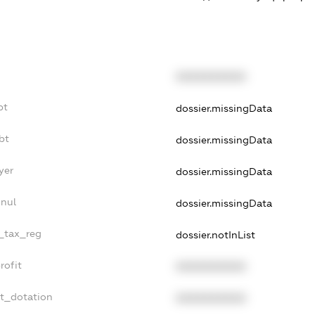
XXXXXXXXXX
bt
dossier.missingData
bt
dossier.missingData
yer
dossier.missingData
nnul
dossier.missingData
e_tax_reg
dossier.notInList
rofit
XXXXXXXXXX
et_dotation
XXXXXXXXXX