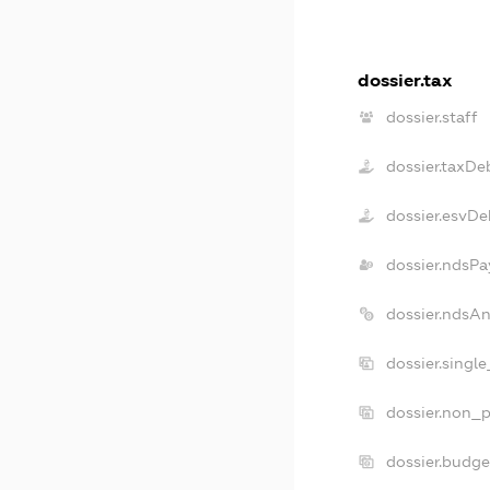
dossier.tax
dossier.staff
dossier.taxDe
dossier.esvDe
dossier.ndsPa
dossier.ndsA
dossier.singl
dossier.non_p
dossier.budg