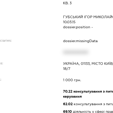
КВ. 3
:
ГУБСЬКИЙ ІГОР МИКОЛА
10.03.15
dossier.position -
ciaries:
dossier.missingData
:
XXXXXXXXXX
s:
УКРАЇНА, 01133, МІСТО КИ
18/7
:
1 000 грн.
70.22
консультування з пита
керування
62.02
консультування з пит
69.10
діяльність у сфері пра