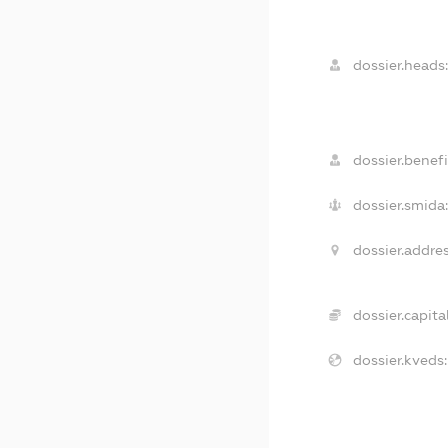
dossier.heads
dossier.benefi
dossier.smida
dossier.addres
dossier.capital
dossier.kveds: