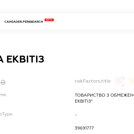
BETA
CAHEADER.PERSSEARCH
 ЕКВІТІЗ
riskFactors.title
0
ame:
ТОВАРИСТВО З ОБМЕЖЕН
ЕКВІТІЗ"
bType:
-
39691777