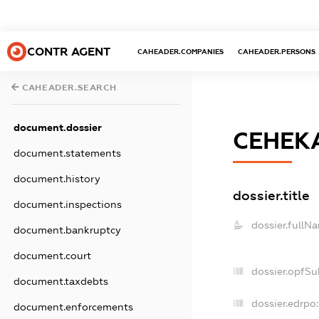
CONTR AGENT
CAHEADER.COMPANIES
CAHEADER.PERSONS
CAHEADER.SEARCH
document.dossier
СЕНЕКА
document.statements
document.history
dossier.title
document.inspections
dossier.fullN
document.bankruptcy
document.court
dossier.opfSu
document.taxdebts
dossier.edrpo:
document.enforcements