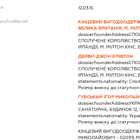
te:
12.03.15
dersAndBenef:
КІНЦЕВИЙ ВИГОДООДЕРЖУ
ВЕЛИКА БРИТАНІЯ, М. МІЛ
dossier.founderAddress
СПО
СПОЛУЧЕНЕ КОРОЛІВСТВО 
ІРЛАНДІЇ, М. МІЛТОН КІНС
ДЕЙВІС ДЖОН КЛІФТОН
dossier.founderAddress
СПО
СПОЛУЧЕНЕ КОРОЛІВСТВО 
ІРЛАНДІЇ, М. МІЛТОН КІНС
statements.nationality:
Спол
Розмір внеску до статутног
ГУБСЬКИЙ ІГОР МИКОЛА
dossier.founderAddress
УКРА
САНАТОРНА, БУДИНОК 12,
statements.nationality:
Укра
Розмір внеску до статутног
КІНЦЕВИЙ ВИГОДООДЕРЖУ
МИКОЛАЙОВИЧ - 02099, М.