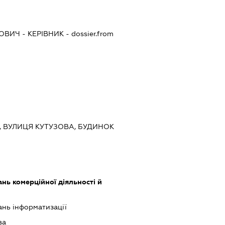
ЙОВИЧ
-
КЕРІВНИК
- dossier.from
ЇВ, ВУЛИЦЯ КУТУЗОВА, БУДИНОК
нь комерційної діяльності й
ань інформатизації
ва