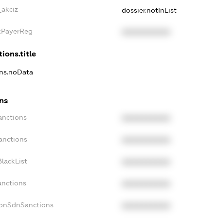
_akciz
dossier.notInList
axPayerReg
XXXXXXXXXX
ions.title
ons.noData
ons
anctions
XXXXXXXXXX
anctions
XXXXXXXXXX
lackList
XXXXXXXXXX
anctions
XXXXXXXXXX
NonSdnSanctions
XXXXXXXXXX