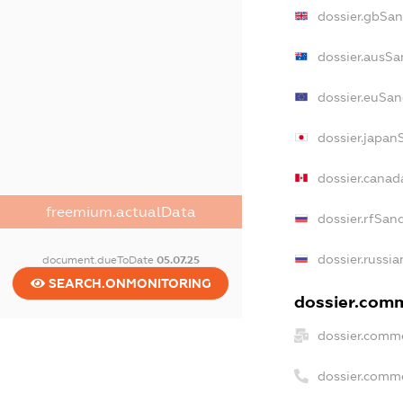
dossier.gbSan
dossier.ausSa
dossier.euSan
dossier.japan
dossier.cana
freemium.actualData
dossier.rfSan
dossier.russia
document.dueToDate
05.07.25
SEARCH.ONMONITORING
dossier.comm
dossier.comme
dossier.comm