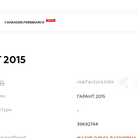
BETA
CAHEADER.PERSSEARCH
 2015
riskFactors.title
0
0
me:
ГАРАНТ 2015
bType:
-
39692744
ersAndBenef: