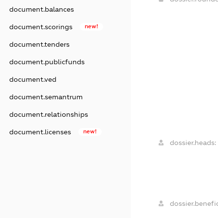
document.balances
document.scorings
new!
document.tenders
document.publicfunds
document.ved
document.semantrum
document.relationships
document.licenses
new!
dossier.heads:
dossier.benefic