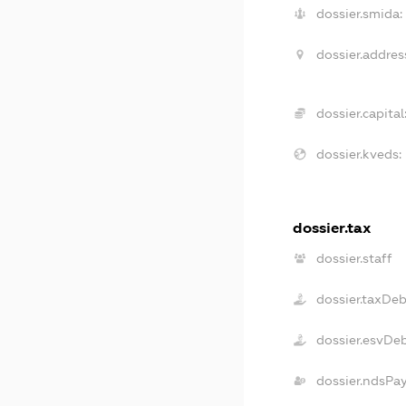
dossier.smida:
dossier.addres
dossier.capital
dossier.kveds:
dossier.tax
dossier.staff
dossier.taxDeb
dossier.esvDe
dossier.ndsPa