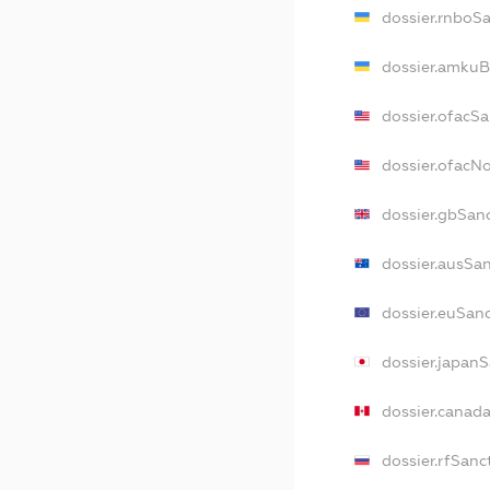
dossier.rnboS
dossier.amkuB
dossier.ofacS
dossier.ofacN
dossier.gbSan
dossier.ausSa
dossier.euSan
dossier.japan
dossier.canad
dossier.rfSanc