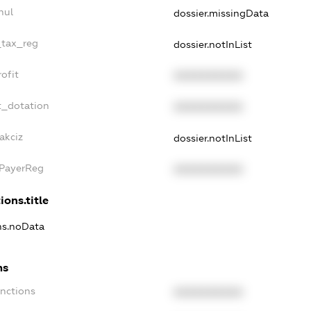
nul
dossier.missingData
_tax_reg
dossier.notInList
ofit
XXXXXXXXXX
t_dotation
XXXXXXXXXX
akciz
dossier.notInList
xPayerReg
XXXXXXXXXX
ions.title
ons.noData
ns
anctions
XXXXXXXXXX