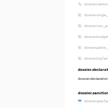
dossier.ndsAn
dossier.single
dossier.non_pr
dossier.budge
dossier.palne_
dossier.bigTa
dossier.declarat
dossier.declarati
dossier.sanctio
dossier.specS