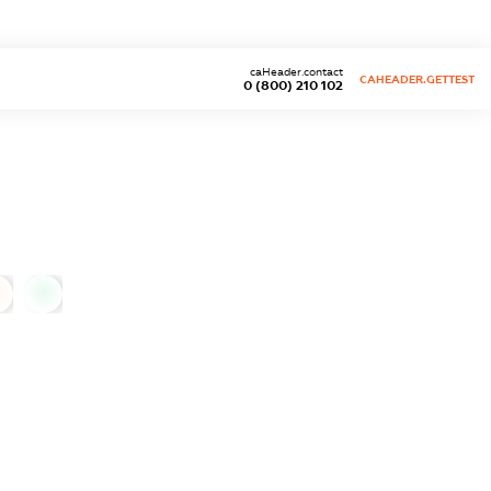
caHeader.contact
CAHEADER.GETTEST
0 (800) 210 102
0