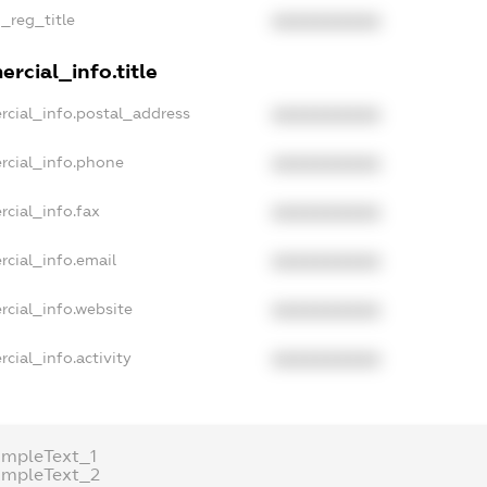
n_reg_title
XXXXXXXXXX
rcial_info.title
rcial_info.postal_address
XXXXXXXXXX
rcial_info.phone
XXXXXXXXXX
rcial_info.fax
XXXXXXXXXX
rcial_info.email
XXXXXXXXXX
rcial_info.website
XXXXXXXXXX
cial_info.activity
XXXXXXXXXX
ampleText_1
ampleText_2