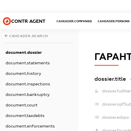
CONTR AGENT
CAHEADER.COMPANIES
CAHEADER.PERSONS
CAHEADER.SEARCH
document.dossier
ГАРАНТ
document.statements
document.history
dossier.title
document.inspections
dossier.fullNa
document.bankruptcy
dossier.opfSu
document.court
document.taxdebts
dossier.edrpo:
document.enforcements
dossier.found