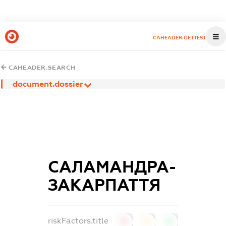
CAHEADER.GETTEST
CAHEADER.SEARCH
document.dossier
САЛАМАНДРА-
ЗАКАРПАТТЯ
riskFactors.title
0
0
0