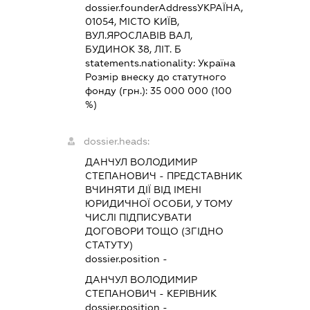
dossier.founderAddress
УКРАЇНА,
01054, МІСТО КИЇВ,
ВУЛ.ЯРОСЛАВІВ ВАЛ,
БУДИНОК 38, ЛІТ. Б
statements.nationality:
Україна
Розмір внеску до статутного
фонду (грн.):
35 000 000
(100
%)
dossier.heads:
ДАНЧУЛ ВОЛОДИМИР
СТЕПАНОВИЧ
-
ПРЕДСТАВНИК
ВЧИНЯТИ ДІЇ ВІД ІМЕНІ
ЮРИДИЧНОЇ ОСОБИ, У ТОМУ
ЧИСЛІ ПІДПИСУВАТИ
ДОГОВОРИ ТОЩО (ЗГІДНО
СТАТУТУ)
dossier.position -
ДАНЧУЛ ВОЛОДИМИР
СТЕПАНОВИЧ
-
КЕРІВНИК
dossier.position -