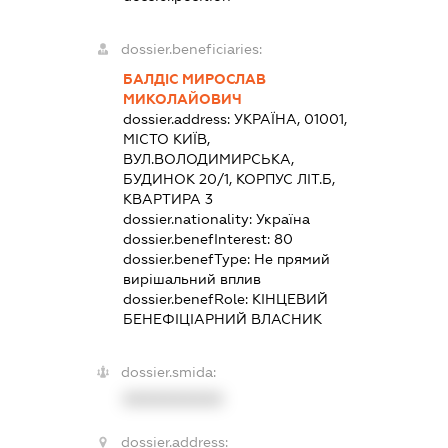
dossier.beneficiaries:
БАЛДІС МИРОСЛАВ
МИКОЛАЙОВИЧ
dossier.address:
УКРАЇНА, 01001,
МІСТО КИЇВ,
ВУЛ.ВОЛОДИМИРСЬКА,
БУДИНОК 20/1, КОРПУС ЛІТ.Б,
КВАРТИРА 3
dossier.nationality:
Україна
dossier.benefInterest:
80
dossier.benefType:
Не прямий
вирішальний вплив
dossier.benefRole:
КІНЦЕВИЙ
БЕНЕФІЦІАРНИЙ ВЛАСНИК
dossier.smida:
XXXXXXXXXX
dossier.address: