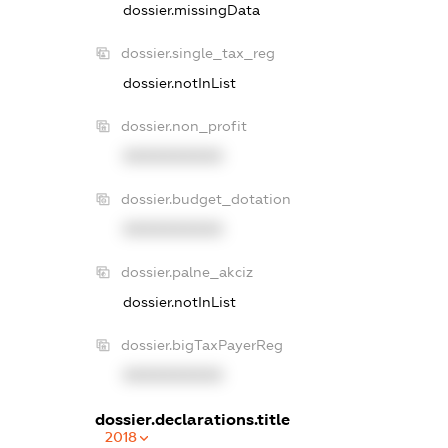
dossier.missingData
dossier.single_tax_reg
dossier.notInList
dossier.non_profit
XXXXXXXXXX
dossier.budget_dotation
XXXXXXXXXX
dossier.palne_akciz
dossier.notInList
dossier.bigTaxPayerReg
XXXXXXXXXX
dossier.declarations.title
2018