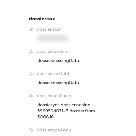
dossier.tax
dossier.staff
XXXXXXXXXX
dossier.taxDebt
dossier.missingData
dossier.esvDebt
dossier.missingData
dossier.ndsPayer
dossier.yes
dossier.ndsInn
396950407143
dossier.from
30.06.16
dossier.ndsAnnul