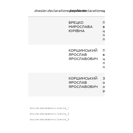
dossier.declarations.pepName
dossier.declarations.personName
dossier.declarati
БРЕЦКО
Гонорари та інші
МИРОСЛАВА
виплати згідно з
ЮРІЇВНА
цивільно-
правовим
правочинами
КОРШИНСЬКИЙ
Гонорари та інші
ЯРОСЛАВ
виплати згідно з
ЯРОСЛАВОВИЧ
цивільно-
правовим
правочинами
КОРШИНСЬКИЙ
Заробітна плата
ЯРОСЛАВ
отримана за
ЯРОСЛАВОВИЧ
основним місцем
роботи
dossier.declarations.license_1
dossier.declarations.license_2
dossier.declarations.license_3