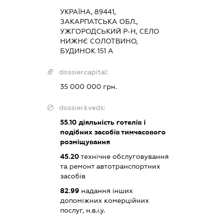
УКРАЇНА, 89441,
ЗАКАРПАТСЬКА ОБЛ.,
УЖГОРОДСЬКИЙ Р-Н, СЕЛО
НИЖНЄ СОЛОТВИНО,
БУДИНОК 151 А
dossier.capital:
35 000 000 грн.
dossier.kveds:
55.10
діяльність готелів і
подібних засобів тимчасового
розміщування
45.20
технічне обслуговування
та ремонт автотранспортних
засобів
82.99
надання інших
допоміжних комерційних
послуг, н.в.і.у.