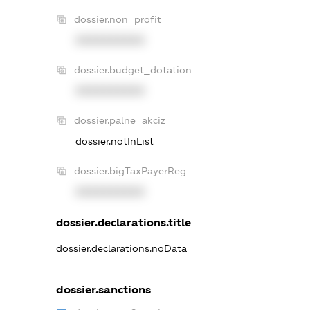
dossier.non_profit
XXXXXXXXXX
dossier.budget_dotation
XXXXXXXXXX
dossier.palne_akciz
dossier.notInList
dossier.bigTaxPayerReg
XXXXXXXXXX
dossier.declarations.title
dossier.declarations.noData
dossier.sanctions