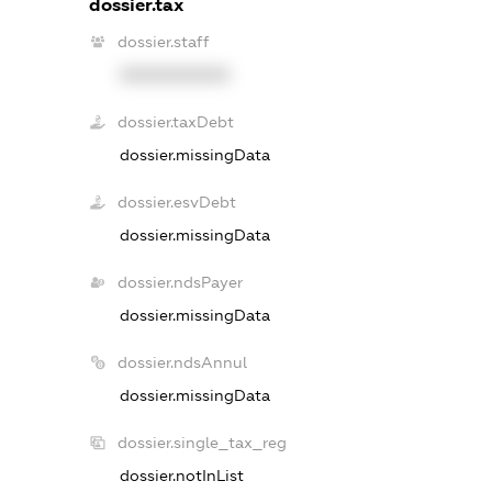
dossier.tax
dossier.staff
XXXXXXXXXX
dossier.taxDebt
dossier.missingData
dossier.esvDebt
dossier.missingData
dossier.ndsPayer
dossier.missingData
dossier.ndsAnnul
dossier.missingData
dossier.single_tax_reg
dossier.notInList