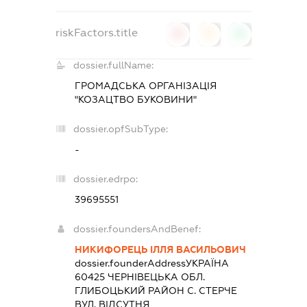
riskFactors.title
0
0
0
dossier.fullName:
ГРОМАДСЬКА ОРГАНІЗАЦІЯ
"КОЗАЦТВО БУКОВИНИ"
dossier.opfSubType:
-
dossier.edrpo:
39695551
dossier.foundersAndBenef:
НИКИФОРЕЦЬ ІЛЛЯ ВАСИЛЬОВИЧ
dossier.founderAddress
УКРАЇНА
60425 ЧЕРНIВЕЦЬКА ОБЛ.
ГЛИБОЦЬКИЙ РАЙОН С. СТЕРЧЕ
ВУЛ. ВІДСУТНЯ