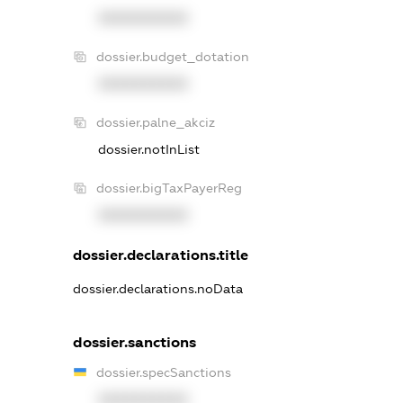
XXXXXXXXXX
dossier.budget_dotation
XXXXXXXXXX
dossier.palne_akciz
dossier.notInList
dossier.bigTaxPayerReg
XXXXXXXXXX
dossier.declarations.title
dossier.declarations.noData
dossier.sanctions
dossier.specSanctions
XXXXXXXXXX