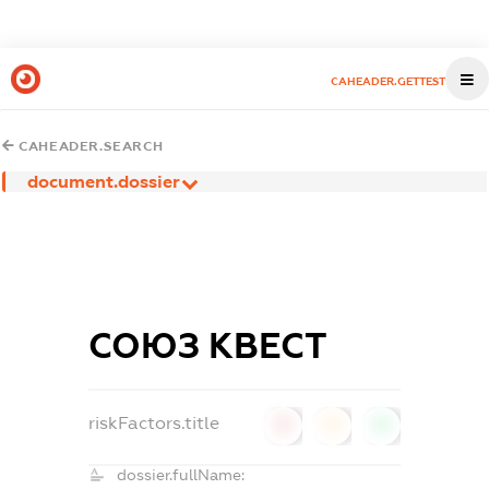
CAHEADER.GETTEST
CAHEADER.SEARCH
document.dossier
СОЮЗ КВЕСТ
riskFactors.title
0
0
0
dossier.fullName: