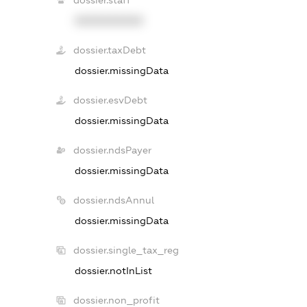
dossier.staff
XXXXXXXXXX
dossier.taxDebt
dossier.missingData
dossier.esvDebt
dossier.missingData
dossier.ndsPayer
dossier.missingData
dossier.ndsAnnul
dossier.missingData
dossier.single_tax_reg
dossier.notInList
dossier.non_profit