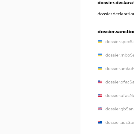
dossier.declarat
dossier.declarati
dossier.sanctio
dossier.specS
dossier.rnboS
dossier.amkuB
dossier.ofacS
dossier.ofac
dossier.gbSan
dossier.ausSa