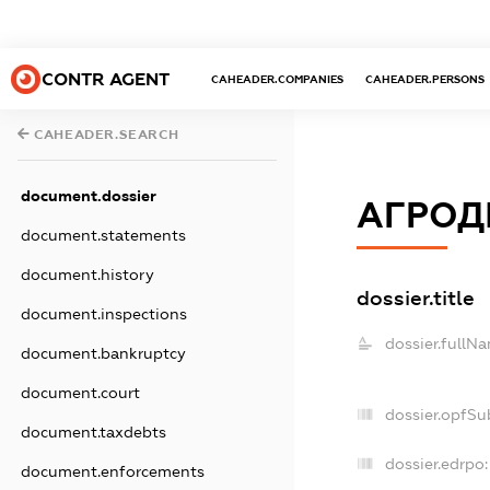
CONTR AGENT
CAHEADER.COMPANIES
CAHEADER.PERSONS
CAHEADER.SEARCH
document.dossier
АГРОД
document.statements
document.history
dossier.title
document.inspections
dossier.fullN
document.bankruptcy
document.court
dossier.opfSu
document.taxdebts
dossier.edrpo:
document.enforcements