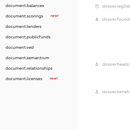
document.balances
dossier.regDat
document.scorings
new!
dossier.foun
document.tenders
document.publicfunds
document.ved
document.semantrum
dossier.heads:
document.relationships
document.licenses
new!
dossier.benefi