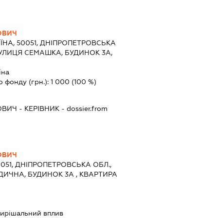
ОВИЧ
ЇНА, 50051, ДНІПРОПЕТРОВСЬКА
 ВУЛИЦЯ СЕМАШКА, БУДИНОК 3А,
їна
о фонду (грн.):
1 000
(100 %)
ОВИЧ
-
КЕРІВНИК
- dossier.from
ОВИЧ
0051, ДНІПРОПЕТРОВСЬКА ОБЛ.,
ЕДИЧНА, БУДИНОК 3А , КВАРТИРА
ирішальний вплив