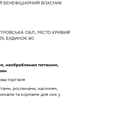
Й БЕНЕФІЦІАРНИЙ ВЛАСНИК
ЕТРОВСЬКА ОБЛ., МІСТО КРИВИЙ
ЛІ, БУДИНОК 80
ом, необробленим тютюном,
арин
ова торгівля
ітами, рослинами, насінням,
инами та кормами для них у