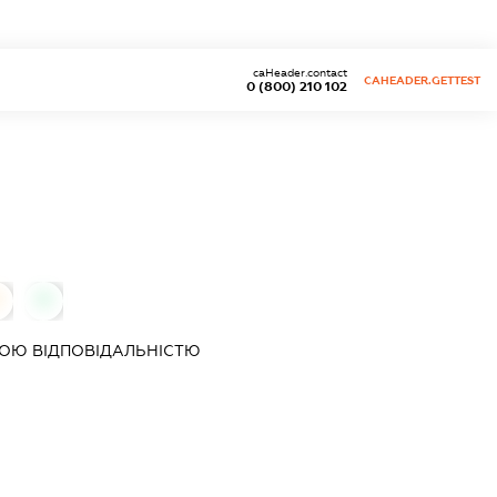
caHeader.contact
CAHEADER.GETTEST
0 (800) 210 102
0
0
ОЮ ВІДПОВІДАЛЬНІСТЮ