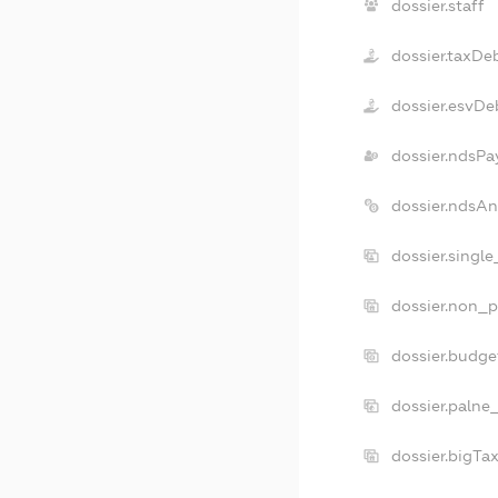
dossier.staff
dossier.taxDe
dossier.esvDe
dossier.ndsPa
dossier.ndsAn
dossier.singl
dossier.non_p
dossier.budge
dossier.palne
dossier.bigTa