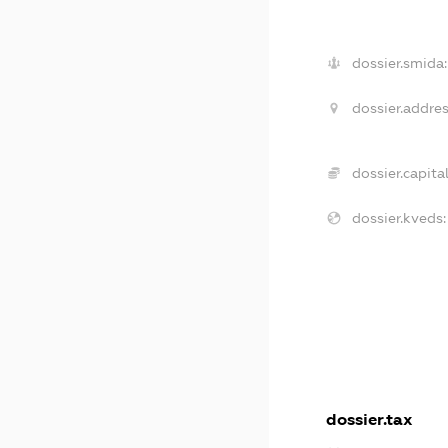
dossier.smida:
dossier.addres
dossier.capital
dossier.kveds:
dossier.tax