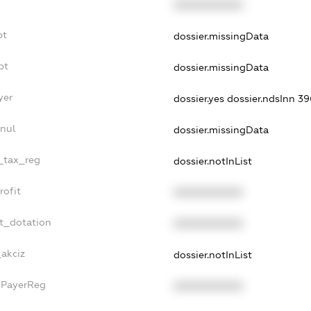
XXXXXXXXXX
bt
dossier.missingData
bt
dossier.missingData
yer
dossier.yes
dossier.ndsInn 
nul
dossier.missingData
e_tax_reg
dossier.notInList
rofit
XXXXXXXXXX
t_dotation
XXXXXXXXXX
_akciz
dossier.notInList
xPayerReg
XXXXXXXXXX