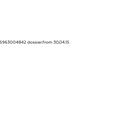
396963004842
dossier.from 30.04.15