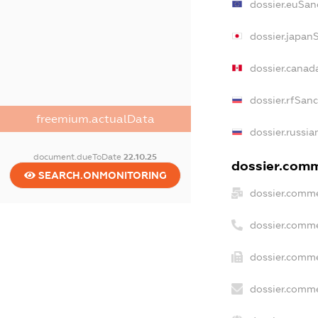
dossier.euSan
dossier.japan
dossier.canad
dossier.rfSan
freemium.actualData
dossier.russia
document.dueToDate
22.10.25
dossier.comme
SEARCH.ONMONITORING
dossier.comme
dossier.comme
dossier.comme
dossier.comme