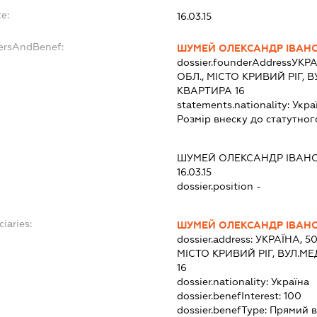
e:
16.03.15
dersAndBenef:
ШУМЕЙ ОЛЕКСАНДР ІВАН
dossier.founderAddress
УКРА
ОБЛ., МІСТО КРИВИЙ РІГ,
КВАРТИРА 16
statements.nationality:
Укра
Розмір внеску до статутног
ШУМЕЙ ОЛЕКСАНДР ІВАН
16.03.15
dossier.position -
ciaries:
ШУМЕЙ ОЛЕКСАНДР ІВАН
dossier.address:
УКРАЇНА, 5
МІСТО КРИВИЙ РІГ, ВУЛ.М
16
dossier.nationality:
Україна
dossier.benefInterest:
100
dossier.benefType:
Прямий в