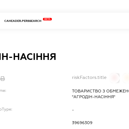
BETA
CAHEADER.PERSSEARCH
ІН-НАСІННЯ
riskFactors.title
0
ame:
ТОВАРИСТВО З ОБМЕЖЕН
"АГРОДІН-НАСІННЯ"
bType:
-
39696309