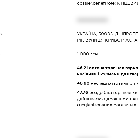
dossier.benefRole:
КІНЦЕВИ
XXXXXXXXXX
s:
УКРАЇНА, 50005, ДНІПРОП
РІГ, ВУЛИЦЯ КРИВОРІЖСТА
:
1 000 грн.
46.21
оптова торгівля зерн
насінням і кормами для тв
46.90
неспеціалізована опт
47.76
роздрібна торгівля кв
добривами, домашніми твар
спеціалізованих магазинах