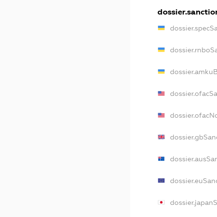
dossier.sanctio
dossier.specS
dossier.rnboS
dossier.amkuB
dossier.ofacS
dossier.ofac
dossier.gbSan
dossier.ausSa
dossier.euSan
dossier.japan