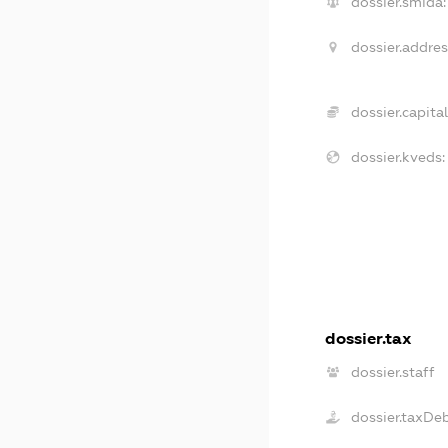
dossier.smida:
dossier.addres
dossier.capital
dossier.kveds:
dossier.tax
dossier.staff
dossier.taxDe