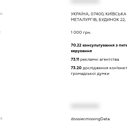
XXXXXXXXXX
s:
УКРАЇНА, 07400, КИЇВСЬК
МЕТАЛУРГІВ, БУДИНОК 22, 
:
1 000 грн.
70.22
консультування з пита
керування
73.11
рекламні агентства
73.20
дослідження кон'юнкт
громадської думки
XXXXXXXXXX
bt
dossier.missingData