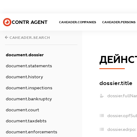
CONTR AGENT
CAHEADER.COMPANIES
CAHEADER.PERSONS
CAHEADER.SEARCH
document.dossier
ДЕЙНС
document.statements
document.history
dossier.title
document.inspections
dossier.fullNa
document.bankruptcy
document.court
dossier.opfSu
document.taxdebts
dossier.edrpo:
document.enforcements