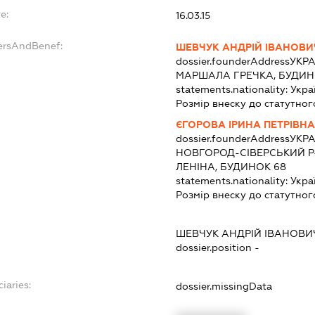
e:
16.03.15
ersAndBenef:
ШЕВЧУК АНДРІЙ ІВАНОВИ
dossier.founderAddress
УКРА
МАРШАЛА ГРЕЧКА, БУДИНО
statements.nationality:
Укра
Розмір внеску до статутног
ЄГОРОВА ІРИНА ПЕТРІВНА
dossier.founderAddress
УКРА
НОВГОРОД-СІВЕРСЬКИЙ Р-
ЛЕНІНА, БУДИНОК 68
statements.nationality:
Укра
Розмір внеску до статутног
ШЕВЧУК АНДРІЙ ІВАНОВИ
dossier.position -
iaries:
dossier.missingData