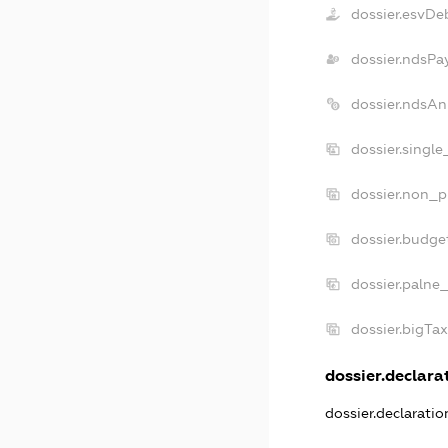
dossier.esvDe
dossier.ndsPa
dossier.ndsAn
dossier.singl
dossier.non_p
dossier.budge
dossier.palne_
dossier.bigTa
dossier.declarat
dossier.declarati