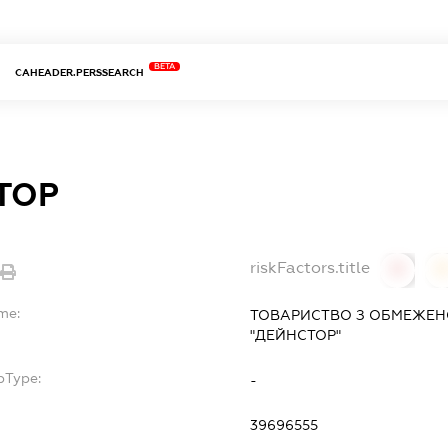
BETA
CAHEADER.PERSSEARCH
ТОР
riskFactors.title
0
0
me:
ТОВАРИСТВО З ОБМЕЖЕН
"ДЕЙНСТОР"
bType:
-
39696555