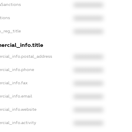
aSanctions
XXXXXXXXXX
tions
XXXXXXXXXX
n_reg_title
XXXXXXXXXX
rcial_info.title
rcial_info.postal_address
XXXXXXXXXX
rcial_info.phone
XXXXXXXXXX
rcial_info.fax
XXXXXXXXXX
rcial_info.email
XXXXXXXXXX
rcial_info.website
XXXXXXXXXX
cial_info.activity
XXXXXXXXXX