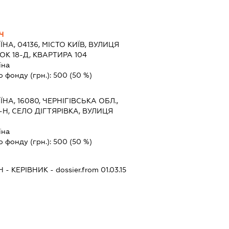
Ч
ЇНА, 04136, МІСТО КИЇВ, ВУЛИЦЯ
К 18-Д, КВАРТИРА 104
їна
о фонду (грн.):
500
(50 %)
ЇНА, 16080, ЧЕРНІГІВСЬКА ОБЛ.,
Н, СЕЛО ДІГТЯРІВКА, ВУЛИЦЯ
їна
о фонду (грн.):
500
(50 %)
Ч
-
КЕРІВНИК
- dossier.from 01.03.15