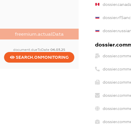
dossier.canad
dossier.rfSanc
dossier.russia
freemium.actualData
dossier.comme
document.dueToDate
04.03.25
dossier.comme
SEARCH.ONMONITORING
dossier.comme
dossier.comme
dossier.comme
dossier.comme
dossier.commer