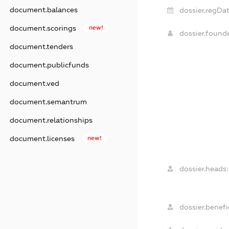
document.balances
dossier.regDat
document.scorings
new!
dossier.found
document.tenders
document.publicfunds
document.ved
document.semantrum
document.relationships
document.licenses
new!
dossier.heads:
dossier.benefic