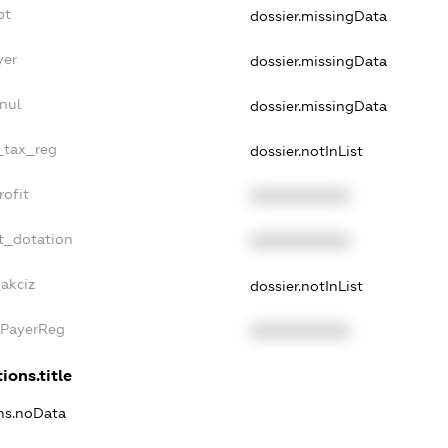
bt
dossier.missingData
yer
dossier.missingData
nul
dossier.missingData
e_tax_reg
dossier.notInList
rofit
XXXXXXXXXX
t_dotation
XXXXXXXXXX
akciz
dossier.notInList
xPayerReg
XXXXXXXXXX
ions.title
ons.noData