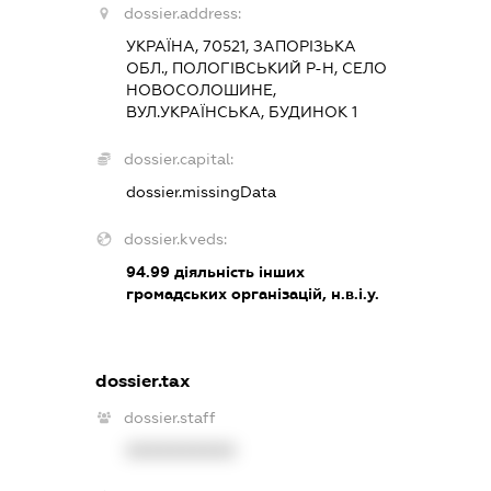
dossier.address:
УКРАЇНА, 70521, ЗАПОРІЗЬКА
ОБЛ., ПОЛОГІВСЬКИЙ Р-Н, СЕЛО
НОВОСОЛОШИНЕ,
ВУЛ.УКРАЇНСЬКА, БУДИНОК 1
dossier.capital:
dossier.missingData
dossier.kveds:
94.99
діяльність інших
громадських організацій, н.в.і.у.
dossier.tax
dossier.staff
XXXXXXXXXX