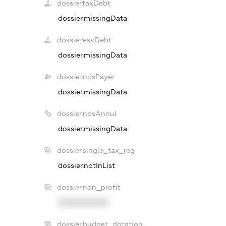
dossier.taxDebt
dossier.missingData
dossier.esvDebt
dossier.missingData
dossier.ndsPayer
dossier.missingData
dossier.ndsAnnul
dossier.missingData
dossier.single_tax_reg
dossier.notInList
dossier.non_profit
XXXXXXXXXX
dossier.budget_dotation