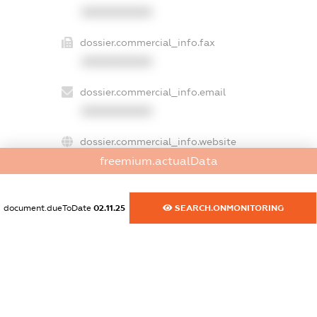
XXXXXXXXXX
dossier.commercial_info.fax
XXXXXXXXXX
dossier.commercial_info.email
XXXXXXXXXX
dossier.commercial_info.website
XXXXXXXXXX
freemium.actualData
dossier.commercial_info.activity
document.dueToDate
02.11.25
SEARCH.ONMONITORING
XXXXXXXXXX
freemium.exampleText_1
freemium.exampleText_2
freemium.anonymousPerSearch2