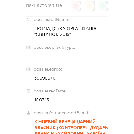
riskFactors.title
0
0
0
dossier.fullName:
ГРОМАДСЬКА ОРГАНІЗАЦІЯ
"СВІТАНОК-2015"
dossier.opfSubType:
-
dossier.edrpo:
39696670
dossier.regDate:
16.03.15
dossier.foundersAndBenef:
КІНЦЕВИЙ БЕНЕФІЦІАРНИЙ
ВЛАСНИК (КОНТРОЛЕР)- ДУДАРЬ
ДЕНИС МИХАЙЛОВИЧ , УКРАЇНА,