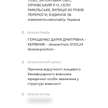
70521, ЗАПОРІЗЬКА ОБЛ.,
ОРІХІВСЬКИЙ Р-Н, СЕЛО
МИКІЛЬСЬКЕ, ВУЛИЦЯ 40 РОКІВ
ПЕРЕМОГИ, БУДИНОК 56
statements.nationality:
Україна
dossier.heads:
ГЕРАЩЕНКО ДАРІЯ ДМИТРІВНА
-
КЕРІВНИК
- dossier.from 01.05.24
dossier.position -
dossier.beneficiaries:
Причина відсутності кінцевого
бенефіціарного власника
юридичної особи зазначена у
структурі власності
dossier.smida:
XXXXXXXXXX