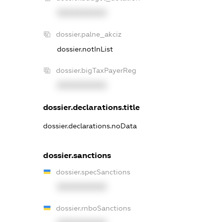
XXXXXXXXXX
dossier.palne_akciz
dossier.notInList
dossier.bigTaxPayerReg
XXXXXXXXXX
dossier.declarations.title
dossier.declarations.noData
dossier.sanctions
dossier.specSanctions
XXXXXXXXXX
dossier.rnboSanctions