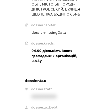
ОБЛ., МІСТО БІЛГОРОД-
ДНІСТРОВСЬКИЙ, ВУЛИЦЯ
ШЕВЧЕНКО, БУДИНОК 31-Б
dossier.capital:
dossier.missingData
dossier.kveds:
94.99
діяльність інших
громадських організацій,
н.в.і.у.
dossier.tax
dossier.staff
XXXXXXXXXX
dossier.taxDebt