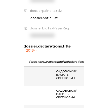
XXXXXXXXXX
dossier.palne_akciz
dossier.notInList
dossier.bigTaxPayerReg
XXXXXXXXXX
dossier.declarations.title
2018
dossier.declarations.pepName
dossier.declarations.personName
dossier.declarat
САДОВСЬКИЙ
Членство суб’єк
ВАСИЛЬ
декларування в
ЄВГЕНОВИЧ
організаціях та ї
органах
САДОВСЬКИЙ
Членство суб’єк
ВАСИЛЬ
декларування в
ЄВГЕНОВИЧ
організаціях та ї
органах