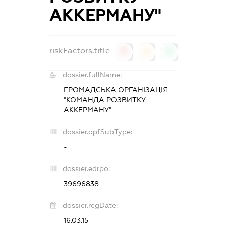
АККЕРМАНУ"
riskFactors.title
0
0
0
dossier.fullName:
ГРОМАДСЬКА ОРГАНІЗАЦІЯ
"КОМАНДА РОЗВИТКУ
АККЕРМАНУ"
dossier.opfSubType:
-
dossier.edrpo:
39696838
dossier.regDate:
16.03.15