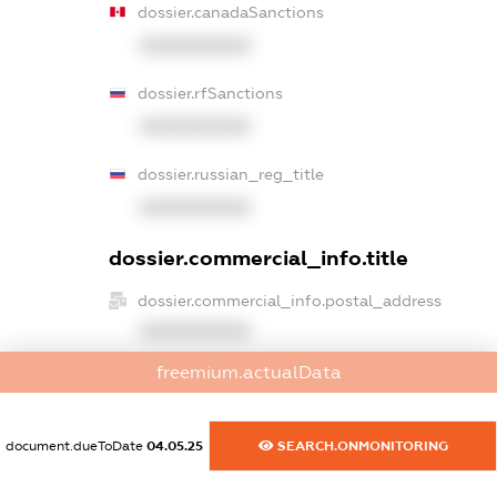
dossier.canadaSanctions
XXXXXXXXXX
dossier.rfSanctions
XXXXXXXXXX
dossier.russian_reg_title
XXXXXXXXXX
dossier.commercial_info.title
dossier.commercial_info.postal_address
XXXXXXXXXX
freemium.actualData
dossier.commercial_info.phone
XXXXXXXXXX
document.dueToDate
04.05.25
SEARCH.ONMONITORING
dossier.commercial_info.fax
XXXXXXXXXX