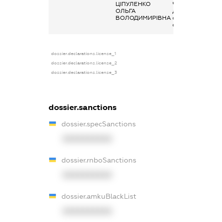
ЦІПУЛЕНКО
Членство суб’єк
ОЛЬГА
декларування в
ВОЛОДИМИРІВНА
організаціях та ї
органах
dossier.declarations.license_1
dossier.declarations.license_2
dossier.declarations.license_3
dossier.sanctions
dossier.specSanctions
XXXXXXXXXX
dossier.rnboSanctions
XXXXXXXXXX
dossier.amkuBlackList
XXXXXXXXXX