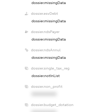
dossier.missingData
dossier.esvDebt
dossier.missingData
dossier.ndsPayer
dossier.missingData
dossier.ndsAnnul
dossier.missingData
dossier.single_tax_reg
dossier.notInList
dossier.non_profit
XXXXXXXXXX
dossier.budget_dotation