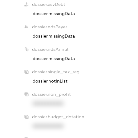
dossier.esvDebt
dossier.missingData
dossier.ndsPayer
dossier.missingData
dossier.ndsAnnul
dossier.missingData
dossier.single_tax_reg
dossier.notInList
dossier.non_profit
XXXXXXXXXX
dossier.budget_dotation
XXXXXXXXXX