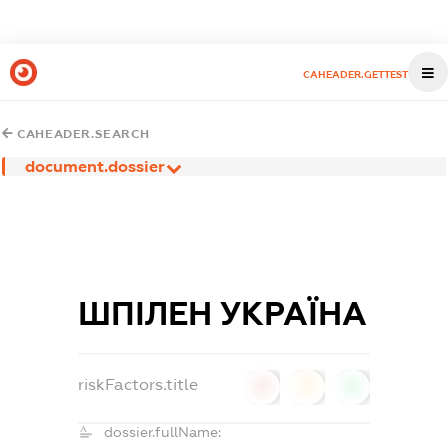
CAHEADER.GETTEST
CAHEADER.SEARCH
document.dossier
ШПІЛЕН УКРАЇНА
riskFactors.title
0
0
0
dossier.fullName: