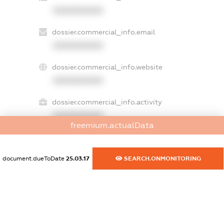
XXXXXXXXXX
dossier.commercial_info.email
XXXXXXXXXX
dossier.commercial_info.website
XXXXXXXXXX
dossier.commercial_info.activity
XXXXXXXXXX
freemium.actualData
document.dueToDate
25.03.17
SEARCH.ONMONITORING
freemium.exampleText_1
freemium.exampleText_2
freemium.anonymousPerSearch2
FREEMIUM.DETAILS
FREEMIUM.REGISTER