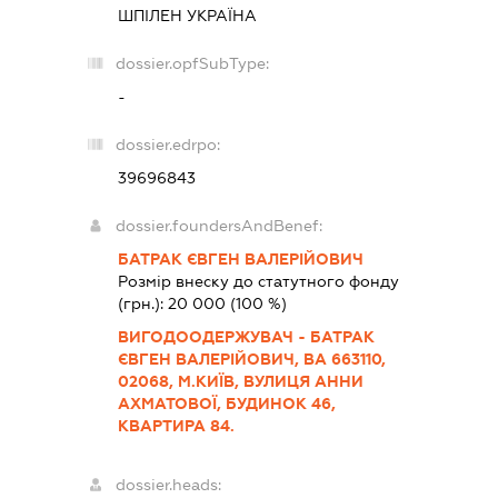
ШПІЛЕН УКРАЇНА
dossier.opfSubType:
-
dossier.edrpo:
39696843
dossier.foundersAndBenef:
БАТРАК ЄВГЕН ВАЛЕРІЙОВИЧ
Розмір внеску до статутного фонду
(грн.):
20 000
(100 %)
ВИГОДООДЕРЖУВАЧ - БАТРАК
ЄВГЕН ВАЛЕРІЙОВИЧ, ВА 663110,
02068, М.КИЇВ, ВУЛИЦЯ АННИ
АХМАТОВОЇ, БУДИНОК 46,
КВАРТИРА 84.
dossier.heads: