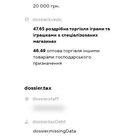
20 000 грн.
dossier.kveds:
47.65
роздрібна торгівля іграми та
іграшками в спеціалізованих
магазинах
46.49
оптова торгівля іншими
товарами господарського
призначення
dossier.tax
dossier.staff
XXXXXXXXXX
dossier.taxDebt
dossier.missingData