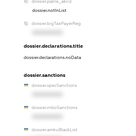
dossier.palne_akciz
dossier.notInList
dossier.bigTaxPayerReg
XXXXXXXXXX
dossier.declarations.title
dossier.declarations.noData
dossier.sanctions
dossier.specSanctions
XXXXXXXXXX
dossier.rnboSanctions
XXXXXXXXXX
dossier.amkuBlackList