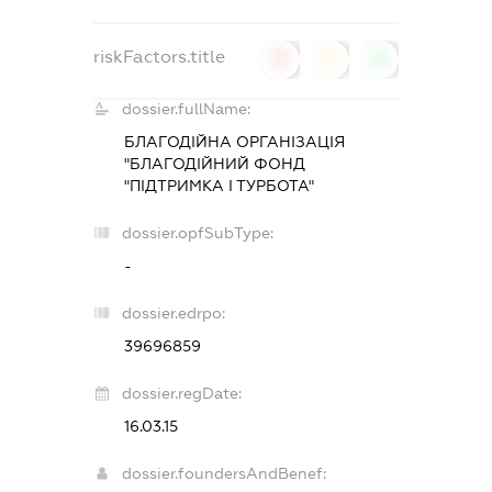
riskFactors.title
0
0
0
dossier.fullName:
БЛАГОДІЙНА ОРГАНІЗАЦІЯ
"БЛАГОДІЙНИЙ ФОНД
"ПІДТРИМКА І ТУРБОТА"
dossier.opfSubType:
-
dossier.edrpo:
39696859
dossier.regDate:
16.03.15
dossier.foundersAndBenef: