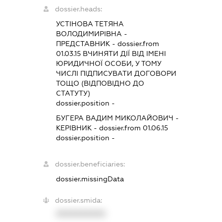
dossier.heads:
УСТІНОВА ТЕТЯНА
ВОЛОДИМИРІВНА
-
ПРЕДСТАВНИК
- dossier.from
01.03.15
ВЧИНЯТИ ДІЇ ВІД ІМЕНІ
ЮРИДИЧНОЇ ОСОБИ, У ТОМУ
ЧИСЛІ ПІДПИСУВАТИ ДОГОВОРИ
ТОЩО (ВІДПОВІДНО ДО
СТАТУТУ)
dossier.position -
БУГЕРА ВАДИМ МИКОЛАЙОВИЧ
-
КЕРІВНИК
- dossier.from 01.06.15
dossier.position -
dossier.beneficiaries:
dossier.missingData
dossier.smida:
XXXXXXXXXX