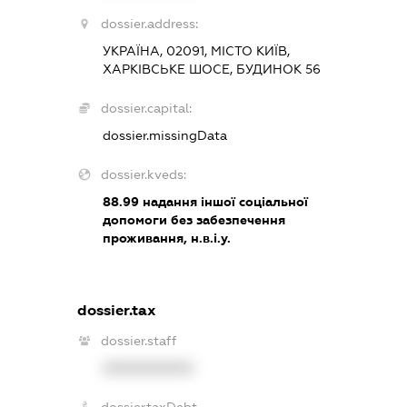
dossier.address:
УКРАЇНА, 02091, МІСТО КИЇВ,
ХАРКІВСЬКЕ ШОСЕ, БУДИНОК 56
dossier.capital:
dossier.missingData
dossier.kveds:
88.99
надання іншої соціальної
допомоги без забезпечення
проживання, н.в.і.у.
dossier.tax
dossier.staff
XXXXXXXXXX