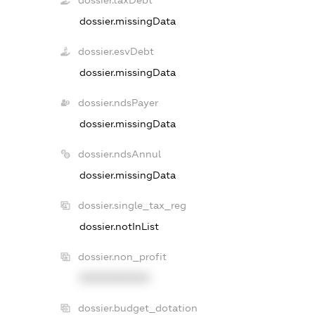
dossier.taxDebt
dossier.missingData
dossier.esvDebt
dossier.missingData
dossier.ndsPayer
dossier.missingData
dossier.ndsAnnul
dossier.missingData
dossier.single_tax_reg
dossier.notInList
dossier.non_profit
XXXXXXXXXX
dossier.budget_dotation