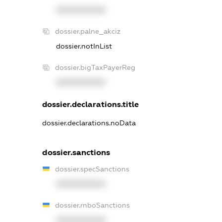
XXXXXXXXXX
dossier.palne_akciz
dossier.notInList
dossier.bigTaxPayerReg
XXXXXXXXXX
dossier.declarations.title
dossier.declarations.noData
dossier.sanctions
dossier.specSanctions
XXXXXXXXXX
dossier.rnboSanctions
XXXXXXXXXX