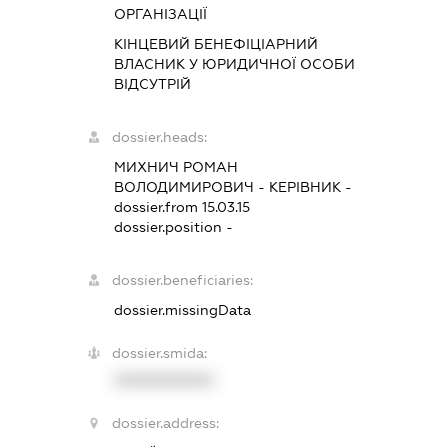
ОРГАНІЗАЦІЇ
КІНЦЕВИЙ БЕНЕФІЦІАРНИЙ
ВЛАСНИК У ЮРИДИЧНОЇ ОСОБИ
ВІДСУТРІЙ
dossier.heads:
МИХНИЧ РОМАН
ВОЛОДИМИРОВИЧ
-
КЕРІВНИК
-
dossier.from 15.03.15
dossier.position -
dossier.beneficiaries:
dossier.missingData
dossier.smida:
XXXXXXXXXX
dossier.address: