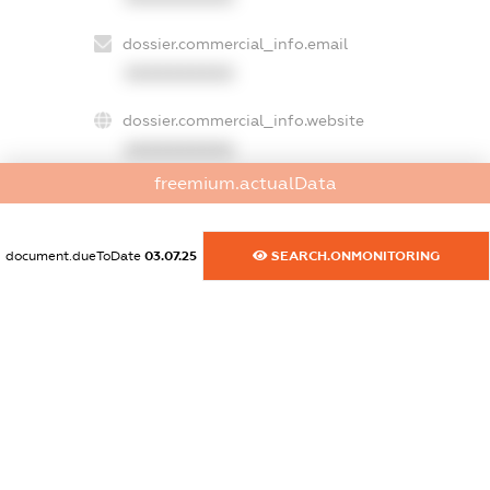
dossier.commercial_info.email
XXXXXXXXXX
dossier.commercial_info.website
XXXXXXXXXX
freemium.actualData
dossier.commercial_info.activity
XXXXXXXXXX
document.dueToDate
03.07.25
SEARCH.ONMONITORING
freemium.exampleText_1
freemium.exampleText_2
freemium.anonymousPerSearch2
FREEMIUM.DETAILS
FREEMIUM.REGISTER