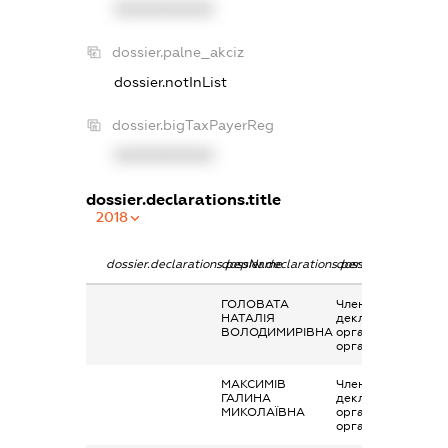
XXXXXXXXXX
dossier.palne_akciz
dossier.notInList
dossier.bigTaxPayerReg
XXXXXXXXXX
dossier.declarations.title
2018
dossier.declarations.pepName
dossier.declarations.personName
dossier.declaration
ГОЛОВАТА
Членство суб’єкта
НАТАЛІЯ
декларування в
ВОЛОДИМИРІВНА
організаціях та їх
органах
МАКСИМІВ
Членство суб’єкта
ГАЛИНА
декларування в
МИКОЛАЇВНА
організаціях та їх
органах