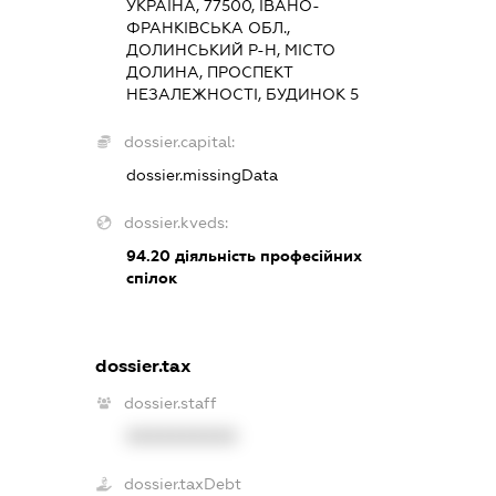
УКРАЇНА, 77500, ІВАНО-
ФРАНКІВСЬКА ОБЛ.,
ДОЛИНСЬКИЙ Р-Н, МІСТО
ДОЛИНА, ПРОСПЕКТ
НЕЗАЛЕЖНОСТІ, БУДИНОК 5
dossier.capital:
dossier.missingData
dossier.kveds:
94.20
діяльність професійних
спілок
dossier.tax
dossier.staff
XXXXXXXXXX
dossier.taxDebt