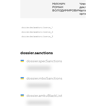
МИХНИЧ
Членство суб’єкта
РОМАН
декларування в
ВОЛОДИМИРОВИЧ
організаціях та їх
органах
dossier.declarations.license_1
dossier.declarations.license_2
dossier.declarations.license_3
dossier.sanctions
dossier.specSanctions
XXXXXXXXXX
dossier.rnboSanctions
XXXXXXXXXX
dossier.amkuBlackList
XXXXXXXXXX