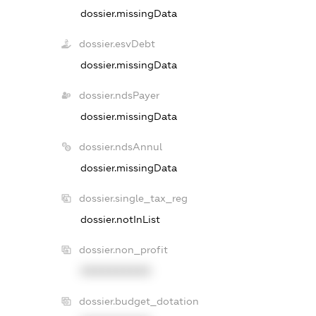
dossier.missingData
dossier.esvDebt
dossier.missingData
dossier.ndsPayer
dossier.missingData
dossier.ndsAnnul
dossier.missingData
dossier.single_tax_reg
dossier.notInList
dossier.non_profit
XXXXXXXXXX
dossier.budget_dotation