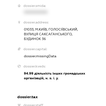
dossier.smida:
XXXXXXXXXX
dossier.address:
01033, М.КИЇВ, ГОЛОСІЇВСЬКИЙ,
ВУЛИЦЯ САКСАГАНСЬКОГО,
БУДИНОК 36
dossier.capital:
dossier.missingData
dossier.kveds:
94.99
діяльність інших громадських
організацій, н. в. і. у.
dossier.tax
dossier.staff