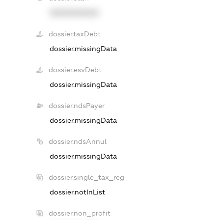
XXXXXXXXXX
dossier.taxDebt
dossier.missingData
dossier.esvDebt
dossier.missingData
dossier.ndsPayer
dossier.missingData
dossier.ndsAnnul
dossier.missingData
dossier.single_tax_reg
dossier.notInList
dossier.non_profit