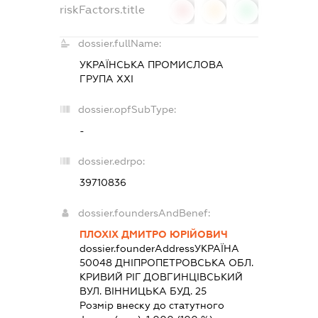
riskFactors.title
0
0
0
dossier.fullName:
УКРАЇНСЬКА ПРОМИСЛОВА
ГРУПА ХХІ
dossier.opfSubType:
-
dossier.edrpo:
39710836
dossier.foundersAndBenef:
ПЛОХІХ ДМИТРО ЮРІЙОВИЧ
dossier.founderAddress
УКРАЇНА
50048 ДНIПРОПЕТРОВСЬКА ОБЛ.
КРИВИЙ РІГ ДОВГИНЦІВСЬКИЙ
ВУЛ. ВІННИЦЬКА БУД. 25
Розмір внеску до статутного