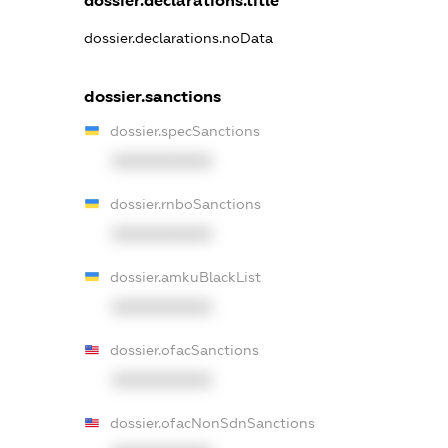
dossier.declarations.title
dossier.declarations.noData
dossier.sanctions
dossier.specSanctions
XXXXXXXXXX
dossier.rnboSanctions
XXXXXXXXXX
dossier.amkuBlackList
XXXXXXXXXX
dossier.ofacSanctions
XXXXXXXXXX
dossier.ofacNonSdnSanctions