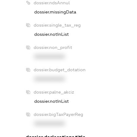
dossier.ndsAnnul
dossier.missingData
dossier.single_tax_reg
dossier.notInList
dossier.non_profit
XXXXXXXXXX
dossier.budget_dotation
XXXXXXXXXX
dossier.palne_akciz
dossier.notInList
dossier.bigTaxPayerReg
XXXXXXXXXX