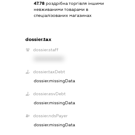
47.78
роздрібна торгівля іншими
невживаними товарами в
спеціалізованих магазинах
dossier.tax
dossier.staff
XXXXXXXXXX
dossier.taxDebt
dossier.missingData
dossier.esvDebt
dossier.missingData
dossier.ndsPayer
dossier.missingData