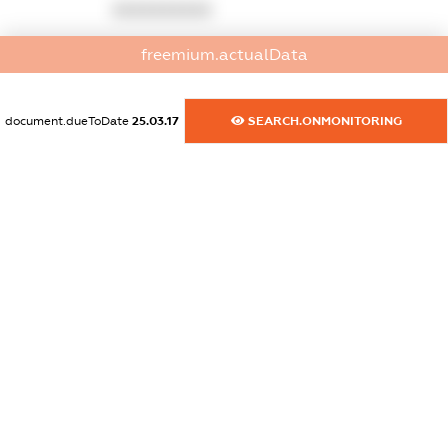
XXXXXXXXXX
dossier.commercial_info.activity
freemium.actualData
XXXXXXXXXX
document.dueToDate
25.03.17
SEARCH.ONMONITORING
freemium.exampleText_1
freemium.exampleText_2
freemium.anonymousPerSearch2
FREEMIUM.DETAILS
FREEMIUM.REGISTER