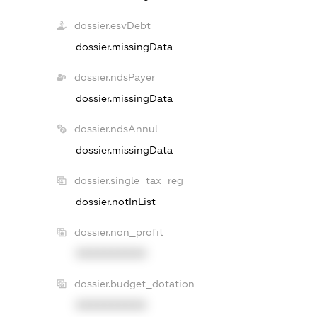
dossier.esvDebt
dossier.missingData
dossier.ndsPayer
dossier.missingData
dossier.ndsAnnul
dossier.missingData
dossier.single_tax_reg
dossier.notInList
dossier.non_profit
XXXXXXXXXX
dossier.budget_dotation
XXXXXXXXXX