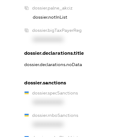
dossier.palne_akciz
dossier.notInList
dossier.bigTaxPayerReg
XXXXXXXXXX
dossier.declarations.title
dossier.declarations.noData
dossier.sanctions
dossier.specSanctions
XXXXXXXXXX
dossier.rnboSanctions
XXXXXXXXXX