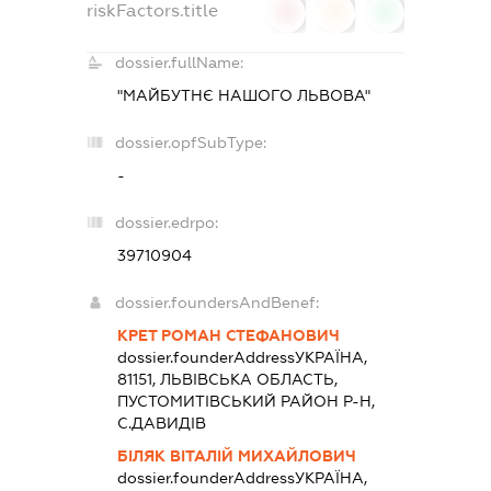
riskFactors.title
0
0
0
dossier.fullName:
"МАЙБУТНЄ НАШОГО ЛЬВОВА"
dossier.opfSubType:
-
dossier.edrpo:
39710904
dossier.foundersAndBenef:
КРЕТ РОМАН СТЕФАНОВИЧ
dossier.founderAddress
УКРАЇНА,
81151, ЛЬВIВСЬКА ОБЛАСТЬ,
ПУСТОМИТIВСЬКИЙ РАЙОН Р-Н,
С.ДАВИДІВ
БІЛЯК ВІТАЛІЙ МИХАЙЛОВИЧ
dossier.founderAddress
УКРАЇНА,