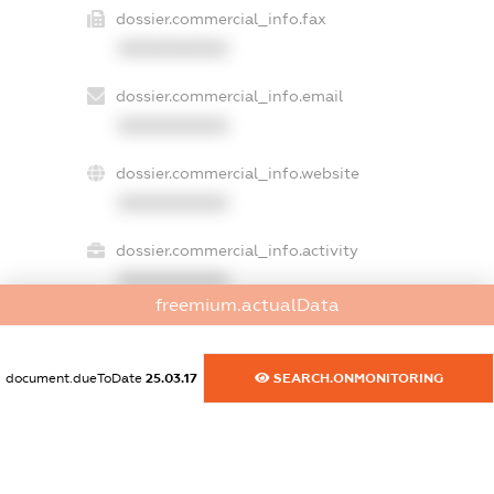
dossier.commercial_info.fax
XXXXXXXXXX
dossier.commercial_info.email
XXXXXXXXXX
dossier.commercial_info.website
XXXXXXXXXX
dossier.commercial_info.activity
XXXXXXXXXX
freemium.actualData
freemium.exampleText_1
document.dueToDate
25.03.17
SEARCH.ONMONITORING
freemium.exampleText_2
freemium.anonymousPerSearch2
FREEMIUM.DETAILS
FREEMIUM.REGISTER