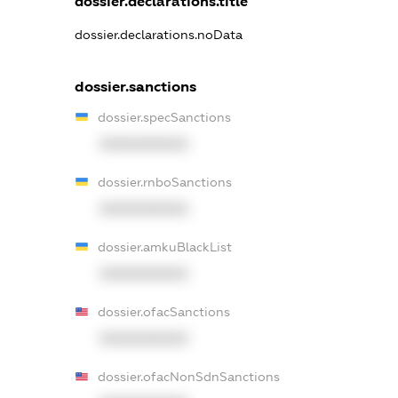
dossier.declarations.title
dossier.declarations.noData
dossier.sanctions
dossier.specSanctions
XXXXXXXXXX
dossier.rnboSanctions
XXXXXXXXXX
dossier.amkuBlackList
XXXXXXXXXX
dossier.ofacSanctions
XXXXXXXXXX
dossier.ofacNonSdnSanctions