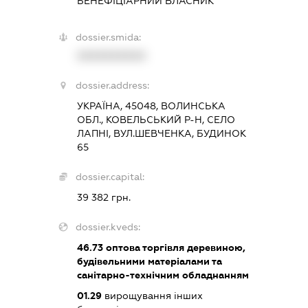
БЕНЕФІЦІАРНИЙ ВЛАСНИК
dossier.smida:
XXXXXXXXXX
dossier.address:
УКРАЇНА, 45048, ВОЛИНСЬКА
ОБЛ., КОВЕЛЬСЬКИЙ Р-Н, СЕЛО
ЛАПНІ, ВУЛ.ШЕВЧЕНКА, БУДИНОК
65
dossier.capital:
39 382 грн.
dossier.kveds:
46.73
оптова торгівля деревиною,
будівельними матеріалами та
санітарно-технічним обладнанням
01.29
вирощування інших