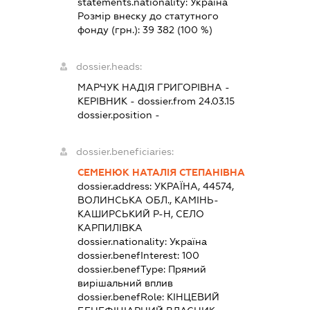
statements.nationality:
Україна
Розмір внеску до статутного
фонду (грн.):
39 382
(100 %)
dossier.heads:
МАРЧУК НАДІЯ ГРИГОРІВНА
-
КЕРІВНИК
- dossier.from 24.03.15
dossier.position -
dossier.beneficiaries:
СЕМЕНЮК НАТАЛІЯ СТЕПАНІВНА
dossier.address:
УКРАЇНА, 44574,
ВОЛИНСЬКА ОБЛ., КАМІНЬ-
КАШИРСЬКИЙ Р-Н, СЕЛО
КАРПИЛІВКА
dossier.nationality:
Україна
dossier.benefInterest:
100
dossier.benefType:
Прямий
вирішальний вплив
dossier.benefRole:
КІНЦЕВИЙ