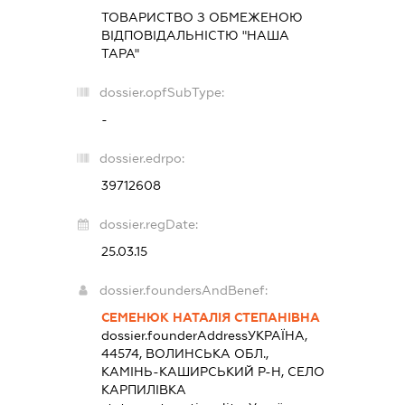
ТОВАРИСТВО З ОБМЕЖЕНОЮ
ВІДПОВІДАЛЬНІСТЮ "НАША
ТАРА"
dossier.opfSubType:
-
dossier.edrpo:
39712608
dossier.regDate:
25.03.15
dossier.foundersAndBenef:
СЕМЕНЮК НАТАЛІЯ СТЕПАНІВНА
dossier.founderAddress
УКРАЇНА,
44574, ВОЛИНСЬКА ОБЛ.,
КАМІНЬ-КАШИРСЬКИЙ Р-Н, СЕЛО
КАРПИЛІВКА