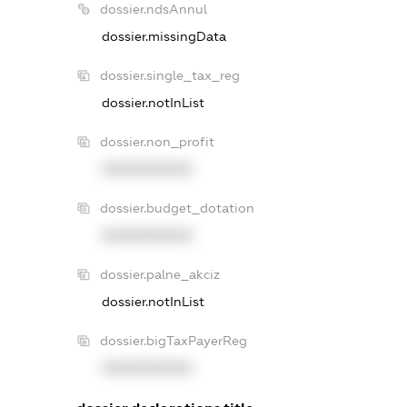
dossier.ndsAnnul
dossier.missingData
dossier.single_tax_reg
dossier.notInList
dossier.non_profit
XXXXXXXXXX
dossier.budget_dotation
XXXXXXXXXX
dossier.palne_akciz
dossier.notInList
dossier.bigTaxPayerReg
XXXXXXXXXX