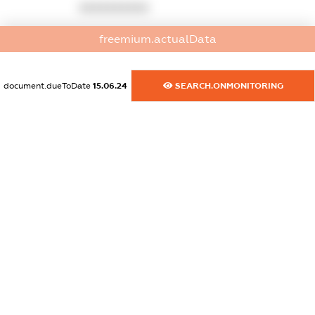
XXXXXXXXXX
dossier.commercial_info.activity
freemium.actualData
XXXXXXXXXX
document.dueToDate
15.06.24
SEARCH.ONMONITORING
freemium.exampleText_1
freemium.exampleText_2
freemium.anonymousPerSearch2
FREEMIUM.DETAILS
FREEMIUM.REGISTER