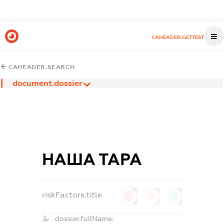
CAHEADER.GETTEST
CAHEADER.SEARCH
document.dossier
НАША ТАРА
riskFactors.title
0
0
0
dossier.fullName: