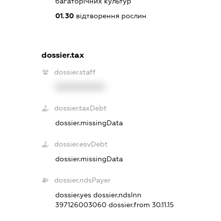
багаторічних культур
01.30
відтворення рослин
dossier.tax
dossier.staff
XXXXXXXXXX
dossier.taxDebt
dossier.missingData
dossier.esvDebt
dossier.missingData
dossier.ndsPayer
dossier.yes
dossier.ndsInn
397126003060
dossier.from 30.11.15