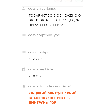
dossier.fullName:
ТОВАРИСТВО З ОБМЕЖЕНОЮ
ВІДПОВІДАЛЬНІСТЮ "ЩЕДРА
НИВА ХЕРСОН ГВВ"
dossier.opfSubType:
-
dossier.edrpo:
39712791
dossier.regDate:
25.03.15
dossier.foundersAndBenef:
КІНЦЕВИЙ БЕНЕФІЦІАРНИЙ
ВЛАСНИК (КОНТРОЛЕР) -
ДМИТРУНЬ ІГОР