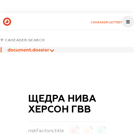
CAHEADER.GETTEST
CAHEADER.SEARCH
document.dossier
ЩЕДРА НИВА
ХЕРСОН ГВВ
riskFactors.title
0
0
0