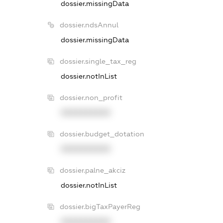
dossier.missingData
dossier.ndsAnnul
dossier.missingData
dossier.single_tax_reg
dossier.notInList
dossier.non_profit
XXXXXXXXXX
dossier.budget_dotation
XXXXXXXXXX
dossier.palne_akciz
dossier.notInList
dossier.bigTaxPayerReg
XXXXXXXXXX