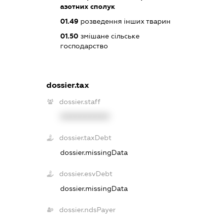
азотних сполук
01.49
розведення інших тварин
01.50
змішане сільське
господарство
dossier.tax
dossier.staff
XXXXXXXXXX
dossier.taxDebt
dossier.missingData
dossier.esvDebt
dossier.missingData
dossier.ndsPayer