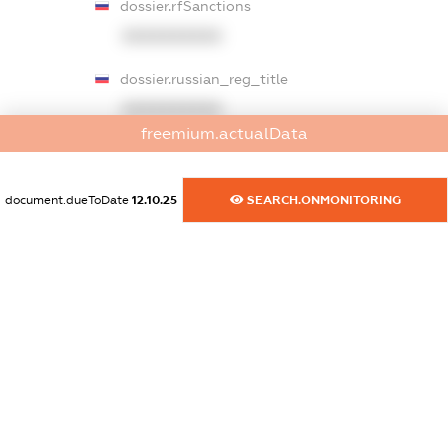
dossier.rfSanctions
XXXXXXXXXX
dossier.russian_reg_title
XXXXXXXXXX
freemium.actualData
dossier.commercial_info.title
dossier.commercial_info.postal_address
document.dueToDate
12.10.25
SEARCH.ONMONITORING
XXXXXXXXXX
dossier.commercial_info.phone
XXXXXXXXXX
dossier.commercial_info.fax
XXXXXXXXXX
dossier.commercial_info.email
XXXXXXXXXX