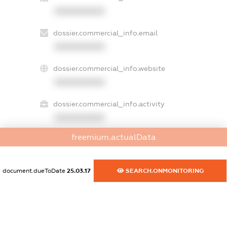
XXXXXXXXXX
dossier.commercial_info.email
XXXXXXXXXX
dossier.commercial_info.website
XXXXXXXXXX
dossier.commercial_info.activity
XXXXXXXXXX
freemium.actualData
freemium.exampleText_1
freemium.exampleText_2
document.dueToDate
25.03.17
SEARCH.ONMONITORING
freemium.anonymousPerSearch2
FREEMIUM.DETAILS
FREEMIUM.REGISTER