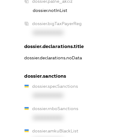
dossier.palne_akciz
dossier.notInList
dossier.bigTaxPayerReg
XXXXXXXXXX
dossier.declarations.title
dossier.declarations.noData
dossier.sanctions
dossier.specSanctions
XXXXXXXXXX
dossier.rnboSanctions
XXXXXXXXXX
dossier.amkuBlackList