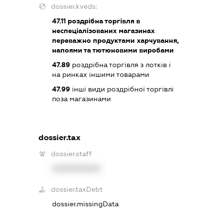
dossier.kveds:
47.11
роздрібна торгівля в
неспеціалізованих магазинах
переважно продуктами харчування,
напоями та тютюновими виробами
47.89
роздрібна торгівля з лотків і
на ринках іншими товарами
47.99
інші види роздрібної торгівлі
поза магазинами
dossier.tax
dossier.staff
XXXXXXXXXX
dossier.taxDebt
dossier.missingData