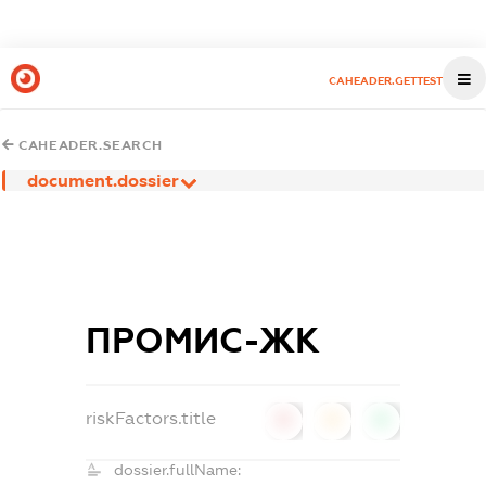
CAHEADER.GETTEST
CAHEADER.SEARCH
document.dossier
ПРОМИС-ЖК
riskFactors.title
0
0
0
dossier.fullName: