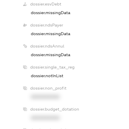
dossier.esvDebt
dossier.missingData
dossier.ndsPayer
dossier.missingData
dossier.ndsAnnul
dossier.missingData
dossier.single_tax_reg
dossier.notInList
dossier.non_profit
XXXXXXXXXX
dossier.budget_dotation
XXXXXXXXXX