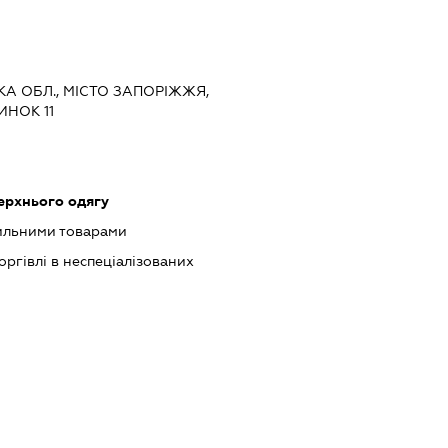
ЬКА ОБЛ., МІСТО ЗАПОРІЖЖЯ,
ИНОК 11
ерхнього одягу
тильними товарами
оргівлі в неспеціалізованих