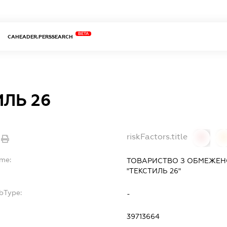
BETA
CAHEADER.PERSSEARCH
ЛЬ 26
riskFactors.title
0
ame:
ТОВАРИСТВО З ОБМЕЖЕН
"ТЕКСТИЛЬ 26"
bType:
-
39713664