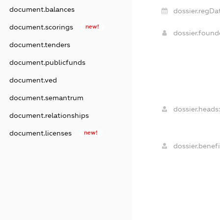
document.balances
dossier.regDa
document.scorings
new!
dossier.foun
document.tenders
document.publicfunds
document.ved
document.semantrum
dossier.heads:
document.relationships
document.licenses
new!
dossier.benefi