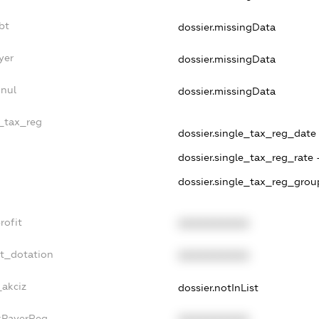
bt
dossier.missingData
yer
dossier.missingData
nnul
dossier.missingData
e_tax_reg
dossier.single_tax_reg_date -
dossier.single_tax_reg_rate 
dossier.single_tax_reg_grou
rofit
XXXXXXXXXX
et_dotation
XXXXXXXXXX
_akciz
dossier.notInList
axPayerReg