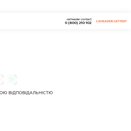
caHeader.contact
CAHEADER.GETTEST
0 (800) 210 102
0
0
ОЮ ВІДПОВІДАЛЬНІСТЮ