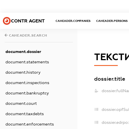
CONTR AGENT
CAHEADER.COMPANIES
CAHEADER.PERSONS
CAHEADER.SEARCH
document.dossier
ТЕКСТИ
document.statements
document.history
dossier.title
document.inspections
dossier.fullN
document.bankruptcy
document.court
dossier.opfSu
document.taxdebts
dossier.edrpo:
document.enforcements