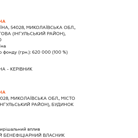
НА
ЇНА, 54028, МИКОЛАЇВСЬКА ОБЛ.,
ГОВА (ІНГУЛЬСЬКИЙ РАЙОН),
0
їна
о фонду (грн.):
620 000
(100 %)
НА
-
КЕРІВНИК
НА
4028, МИКОЛАЇВСЬКА ОБЛ., МІСТО
(ІНГУЛЬСЬКИЙ РАЙОН), БУДИНОК
ирішальний вплив
Й БЕНЕФІЦІАРНИЙ ВЛАСНИК