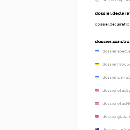
dossier.declarat
dossier.declarati
dossier.sanctio
dossier.specS
dossier.rnboS
dossier.amkuB
dossier.ofacS
dossier.ofac
dossier.gbSan
dossier.ausSa