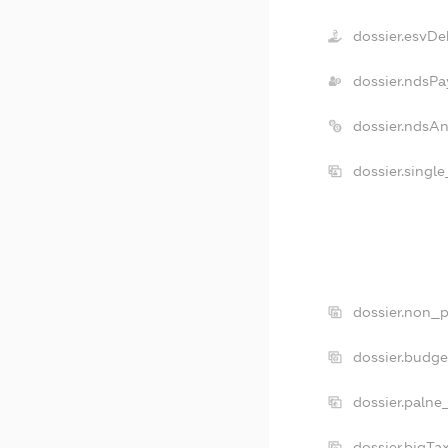
dossier.esvDe
dossier.ndsPa
dossier.ndsA
dossier.singl
dossier.non_p
dossier.budg
dossier.palne
dossier.bigT