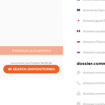
dossier.euSan
dossier.japan
dossier.canad
dossier.rfSan
freemium.actualData
dossier.russia
dossier.comm
document.dueToDate
14.03.26
SEARCH.ONMONITORING
dossier.comme
dossier.comm
dossier.comme
dossier.comme