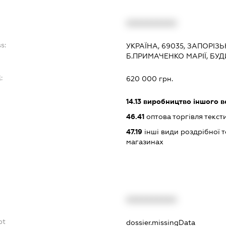
XXXXXXXXXX
s:
УКРАЇНА, 69035, ЗАПОРІЗ
Б.ПРИМАЧЕНКО МАРІЇ, БУД
:
620 000 грн.
14.13
виробництво іншого в
46.41
оптова торгівля текс
47.19
інші види роздрібної т
магазинах
XXXXXXXXXX
bt
dossier.missingData