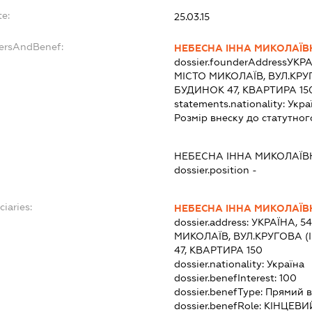
te:
25.03.15
dersAndBenef:
НЕБЕСНА ІННА МИКОЛАЇВ
dossier.founderAddress
УКРА
МІСТО МИКОЛАЇВ, ВУЛ.КРУ
БУДИНОК 47, КВАРТИРА 15
statements.nationality:
Укра
Розмір внеску до статутног
НЕБЕСНА ІННА МИКОЛАЇВ
dossier.position -
ciaries:
НЕБЕСНА ІННА МИКОЛАЇВ
dossier.address:
УКРАЇНА, 5
МИКОЛАЇВ, ВУЛ.КРУГОВА 
47, КВАРТИРА 150
dossier.nationality:
Україна
dossier.benefInterest:
100
dossier.benefType:
Прямий в
dossier.benefRole:
КІНЦЕВИ