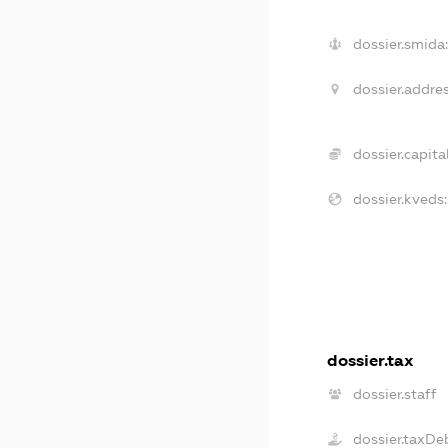
dossier.smida:
dossier.addres
dossier.capital
dossier.kveds:
dossier.tax
dossier.staff
dossier.taxDe