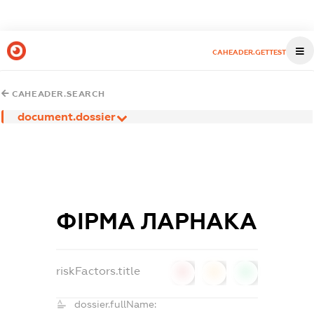
CAHEADER.GETTEST
CAHEADER.SEARCH
document.dossier
ФІРМА ЛАРНАКА
riskFactors.title
0
0
0
dossier.fullName: