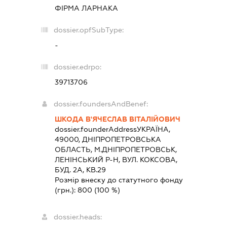
ФІРМА ЛАРНАКА
dossier.opfSubType:
-
dossier.edrpo:
39713706
dossier.foundersAndBenef:
ШКОДА В'ЯЧЕСЛАВ ВІТАЛІЙОВИЧ
dossier.founderAddress
УКРАЇНА,
49000, ДНIПРОПЕТРОВСЬКА
ОБЛАСТЬ, М.ДНІПРОПЕТРОВСЬК,
ЛЕНІНСЬКИЙ Р-Н, ВУЛ. КОКСОВА,
БУД. 2А, КВ.29
Розмір внеску до статутного фонду
(грн.):
800
(100 %)
dossier.heads: