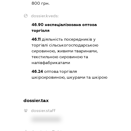
800 грн.
dossier.kveds:
46.90
неспеціалізована оптова
торгівля
46.11
діяльність посередників у
торгівлі сільськогосподарською
сировиною, живими тваринами,
текстильною сировиною та
напівфабрикатами
46.24
оптова торгівля
шкірсировиною, шкурами та шкірою
dossier.tax
dossier.staff
XXXXXXXXXX