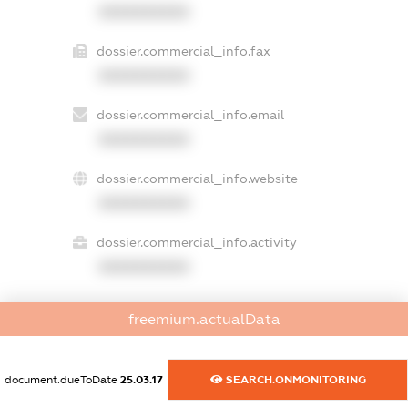
XXXXXXXXXX
dossier.commercial_info.fax
XXXXXXXXXX
dossier.commercial_info.email
XXXXXXXXXX
dossier.commercial_info.website
XXXXXXXXXX
dossier.commercial_info.activity
XXXXXXXXXX
freemium.actualData
freemium.exampleText_1
freemium.exampleText_2
freemium.anonymousPerSearch2
document.dueToDate
25.03.17
SEARCH.ONMONITORING