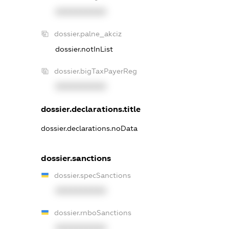
XXXXXXXXXX
dossier.palne_akciz
dossier.notInList
dossier.bigTaxPayerReg
XXXXXXXXXX
dossier.declarations.title
dossier.declarations.noData
dossier.sanctions
dossier.specSanctions
XXXXXXXXXX
dossier.rnboSanctions
XXXXXXXXXX