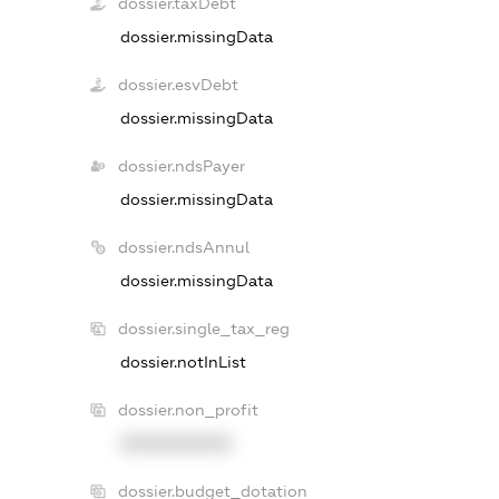
dossier.taxDebt
dossier.missingData
dossier.esvDebt
dossier.missingData
dossier.ndsPayer
dossier.missingData
dossier.ndsAnnul
dossier.missingData
dossier.single_tax_reg
dossier.notInList
dossier.non_profit
XXXXXXXXXX
dossier.budget_dotation